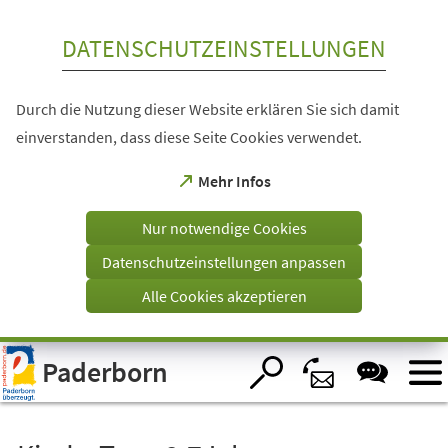
Inhalt anspringen
DATENSCHUTZEINSTELLUNGEN
Durch die Nutzung dieser Website erklären Sie sich damit
einverstanden, dass diese Seite Cookies verwendet.
(Öffnet
Mehr Infos
in
einem
Nur notwendige Cookies
neuen
Tab)
Datenschutzeinstellungen anpassen
Alle Cookies akzeptieren
Visuelle
Paderborn
Assistenzsoftware
öffnen.