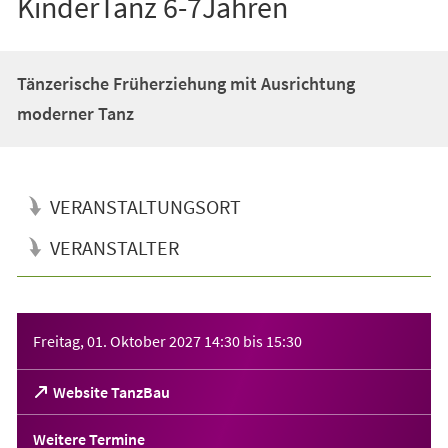
KinderTanz 6-7Jahren
Tänzerische Früherziehung mit Ausrichtung
moderner Tanz
VERANSTALTUNGSORT
VERANSTALTER
Veranstaltungsinformationen
Freitag, 01. Oktober 2027
14:30
bis
15:30
(Öffnet
Website TanzBau
in
einem
Weitere Termine