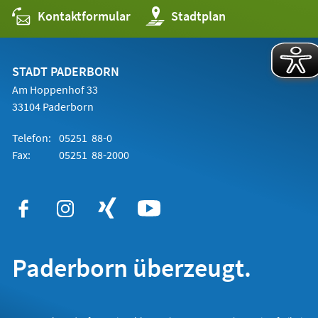
Kontaktformular
(Öffnet
Stadtplan
in
einem
neuen
Tab)
STADT PADERBORN
Am Hoppenhof 33
33104 Paderborn
Telefon:
05251 88-0
Fax:
05251 88-2000
Paderborn überzeugt.