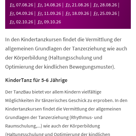
neuen
Fr
,
07
.
08
.
26
Fr
,
14
.
08
.
26
Fr
,
21
.
08
.
26
Fr
,
28
.
08
.
26
Tab)
Fr
,
04
.
09
.
26
Fr
,
11
.
09
.
26
Fr
,
18
.
09
.
26
Fr
,
25
.
09
.
26
Fr
,
02
.
10
.
26
Fr
,
09
.
10
.
26
In den Kindertanzkursen findet die Vermittlung der
allgemeinen Grundlagen der Tanzerziehung wie auch
der Körperbildung (Haltungsschulung und
Optimierung der kindlichen Bewegungsmuster).
KinderTanz für 5-6 Jährige
Der TanzBau bietet vor allem Kindern vielfältige
Möglichkeiten ihr tänzerisches Geschick zu erproben. In den
Kindertanzkursen findet die Vermittlung der allgemeinen
Grundlagen der Tanzerziehung (Rhythmus- und
Raumschulung,...) wie auch der Körperbildung
(Haltungsschulung und Optimierung der kindlichen