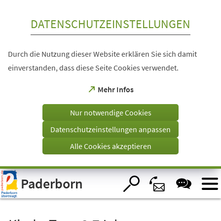
Inhalt anspringen
DATENSCHUTZEINSTELLUNGEN
Durch die Nutzung dieser Website erklären Sie sich damit
einverstanden, dass diese Seite Cookies verwendet.
(Öffnet
Mehr Infos
in
einem
Nur notwendige Cookies
neuen
Tab)
Datenschutzeinstellungen anpassen
Alle Cookies akzeptieren
Visuelle
Paderborn
Assistenzsoftware
öffnen.