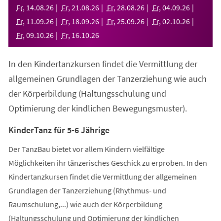
neuen
Fr
,
14
.
08
.
26
Fr
,
21
.
08
.
26
Fr
,
28
.
08
.
26
Fr
,
04
.
09
.
26
Tab)
Fr
,
11
.
09
.
26
Fr
,
18
.
09
.
26
Fr
,
25
.
09
.
26
Fr
,
02
.
10
.
26
Fr
,
09
.
10
.
26
Fr
,
16
.
10
.
26
In den Kindertanzkursen findet die Vermittlung der
allgemeinen Grundlagen der Tanzerziehung wie auch
der Körperbildung (Haltungsschulung und
Optimierung der kindlichen Bewegungsmuster).
KinderTanz für 5-6 Jährige
Der TanzBau bietet vor allem Kindern vielfältige
Möglichkeiten ihr tänzerisches Geschick zu erproben. In den
Kindertanzkursen findet die Vermittlung der allgemeinen
Grundlagen der Tanzerziehung (Rhythmus- und
Raumschulung,...) wie auch der Körperbildung
(Haltungsschulung und Optimierung der kindlichen