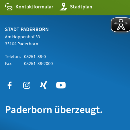
Kontaktformular
(Öffnet
Stadtplan
in
einem
neuen
Tab)
STADT PADERBORN
Am Hoppenhof 33
33104 Paderborn
Telefon:
05251 88-0
Fax:
05251 88-2000
Paderborn überzeugt.