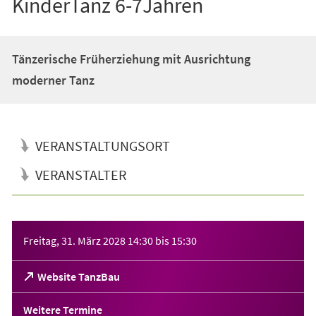
KinderTanz 6-7Jahren
Tänzerische Früherziehung mit Ausrichtung
moderner Tanz
VERANSTALTUNGSORT
VERANSTALTER
Veranstaltungsinformationen
Freitag, 31. März 2028
14:30
bis
15:30
(Öffnet
Website TanzBau
in
einem
Weitere Termine