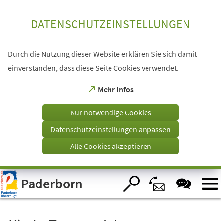
Inhalt anspringen
DATENSCHUTZEINSTELLUNGEN
Durch die Nutzung dieser Website erklären Sie sich damit
einverstanden, dass diese Seite Cookies verwendet.
(Öffnet
Mehr Infos
in
einem
Nur notwendige Cookies
neuen
Tab)
Datenschutzeinstellungen anpassen
Alle Cookies akzeptieren
Visuelle
Paderborn
Assistenzsoftware
öffnen.