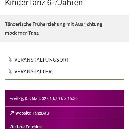
KinderTanz 6-7Jahren
Tänzerische Früherziehung mit Ausrichtung
moderner Tanz
VERANSTALTUNGSORT
VERANSTALTER
Veranstaltungsinformationen
Freitag, 05. Mai 2028
14:30
bis
15:30
(Öffnet
Website TanzBau
in
einem
Weitere Termine