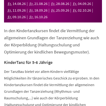
neuen
Fr
,
14
.
08
.
26
Fr
,
21
.
08
.
26
Fr
,
28
.
08
.
26
Fr
,
04
.
09
.
26
Tab)
Fr
,
11
.
09
.
26
Fr
,
18
.
09
.
26
Fr
,
25
.
09
.
26
Fr
,
02
.
10
.
26
Fr
,
09
.
10
.
26
Fr
,
16
.
10
.
26
In den Kindertanzkursen findet die Vermittlung der
allgemeinen Grundlagen der Tanzerziehung wie auch
der Körperbildung (Haltungsschulung und
Optimierung der kindlichen Bewegungsmuster).
KinderTanz für 5-6 Jährige
Der TanzBau bietet vor allem Kindern vielfältige
Möglichkeiten ihr tänzerisches Geschick zu erproben. In den
Kindertanzkursen findet die Vermittlung der allgemeinen
Grundlagen der Tanzerziehung (Rhythmus- und
Raumschulung,...) wie auch der Körperbildung
(Haltungsschulung und Optimierung der kindlichen