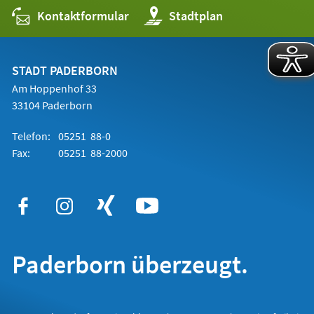
Kontaktformular
(Öffnet
Stadtplan
in
einem
neuen
Tab)
STADT PADERBORN
Am Hoppenhof 33
33104 Paderborn
Telefon:
05251 88-0
Fax:
05251 88-2000
Paderborn überzeugt.