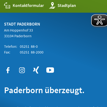
Kontaktformular
(Öffnet
Stadtplan
in
einem
neuen
Tab)
STADT PADERBORN
Am Hoppenhof 33
33104 Paderborn
Telefon:
05251 88-0
Fax:
05251 88-2000
Paderborn überzeugt.