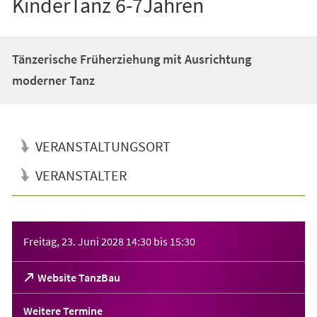
KinderTanz 6-7Jahren
Tänzerische Früherziehung mit Ausrichtung
moderner Tanz
VERANSTALTUNGSORT
VERANSTALTER
Veranstaltungsinformationen
Freitag, 23. Juni 2028
14:30
bis
15:30
(Öffnet
Website TanzBau
in
einem
Weitere Termine