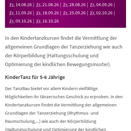
neuen
Fr
,
14
.
08
.
26
Fr
,
21
.
08
.
26
Fr
,
28
.
08
.
26
Fr
,
04
.
09
.
26
Tab)
Fr
,
11
.
09
.
26
Fr
,
18
.
09
.
26
Fr
,
25
.
09
.
26
Fr
,
02
.
10
.
26
Fr
,
09
.
10
.
26
Fr
,
16
.
10
.
26
In den Kindertanzkursen findet die Vermittlung der
allgemeinen Grundlagen der Tanzerziehung wie auch
der Körperbildung (Haltungsschulung und
Optimierung der kindlichen Bewegungsmuster).
KinderTanz für 5-6 Jährige
Der TanzBau bietet vor allem Kindern vielfältige
Möglichkeiten ihr tänzerisches Geschick zu erproben. In den
Kindertanzkursen findet die Vermittlung der allgemeinen
Grundlagen der Tanzerziehung (Rhythmus- und
Raumschulung,...) wie auch der Körperbildung
(Haltungsschulung und Optimierung der kindlichen