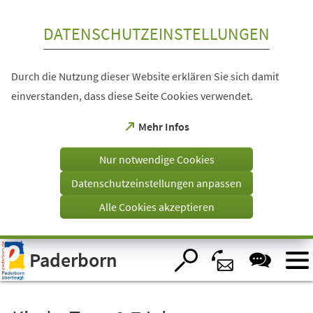
Inhalt anspringen
DATENSCHUTZEINSTELLUNGEN
Durch die Nutzung dieser Website erklären Sie sich damit
einverstanden, dass diese Seite Cookies verwendet.
(Öffnet
Mehr Infos
in
einem
Nur notwendige Cookies
neuen
Tab)
Datenschutzeinstellungen anpassen
Alle Cookies akzeptieren
Visuelle
Paderborn
Assistenzsoftware
öffnen.