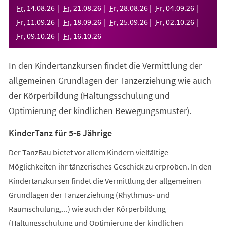
neuen
Fr
,
14
.
08
.
26
Fr
,
21
.
08
.
26
Fr
,
28
.
08
.
26
Fr
,
04
.
09
.
26
Tab)
Fr
,
11
.
09
.
26
Fr
,
18
.
09
.
26
Fr
,
25
.
09
.
26
Fr
,
02
.
10
.
26
Fr
,
09
.
10
.
26
Fr
,
16
.
10
.
26
In den Kindertanzkursen findet die Vermittlung der
allgemeinen Grundlagen der Tanzerziehung wie auch
der Körperbildung (Haltungsschulung und
Optimierung der kindlichen Bewegungsmuster).
KinderTanz für 5-6 Jährige
Der TanzBau bietet vor allem Kindern vielfältige
Möglichkeiten ihr tänzerisches Geschick zu erproben. In den
Kindertanzkursen findet die Vermittlung der allgemeinen
Grundlagen der Tanzerziehung (Rhythmus- und
Raumschulung,...) wie auch der Körperbildung
(Haltungsschulung und Optimierung der kindlichen