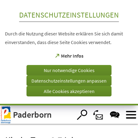
Inhalt anspringen
DATENSCHUTZEINSTELLUNGEN
Durch die Nutzung dieser Website erklären Sie sich damit
einverstanden, dass diese Seite Cookies verwendet.
(Öffnet
Mehr Infos
in
einem
Nur notwendige Cookies
neuen
Tab)
Datenschutzeinstellungen anpassen
Alle Cookies akzeptieren
Visuelle
Paderborn
Assistenzsoftware
öffnen.