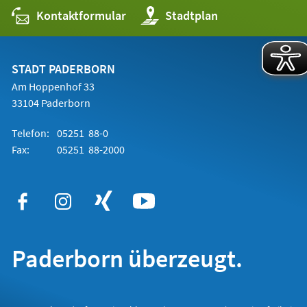
Kontaktformular
(Öffnet
Stadtplan
in
einem
neuen
Tab)
STADT PADERBORN
Am Hoppenhof 33
33104 Paderborn
Telefon:
05251 88-0
Fax:
05251 88-2000
Paderborn überzeugt.