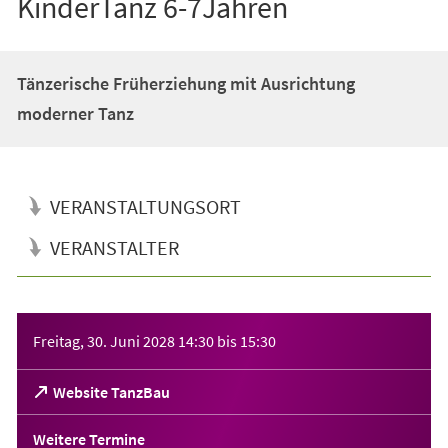
KinderTanz 6-7Jahren
Tänzerische Früherziehung mit Ausrichtung
moderner Tanz
VERANSTALTUNGSORT
VERANSTALTER
Veranstaltungsinformationen
Freitag, 30. Juni 2028
14:30
bis
15:30
(Öffnet
Website TanzBau
in
einem
Weitere Termine