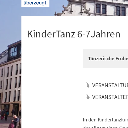
+
1
KinderTanz 6-7Jahren
Tänzerische Früh
VERANSTALTU
VERANSTALTE
In den Kindertanzkur
Veranstaltungsinformationen