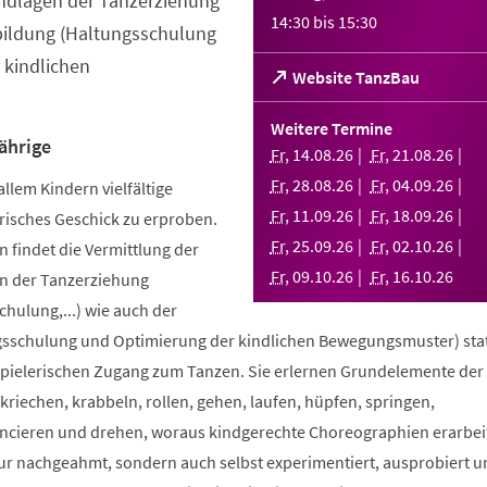
ndlagen der Tanzerziehung
14:30
bis
15:30
bildung (Haltungsschulung
 kindlichen
(Öffnet
Website TanzBau
in
einem
Weitere Termine
neuen
ährige
Fr
,
14
.
08
.
26
Fr
,
21
.
08
.
26
Tab)
Fr
,
28
.
08
.
26
Fr
,
04
.
09
.
26
allem Kindern vielfältige
Fr
,
11
.
09
.
26
Fr
,
18
.
09
.
26
risches Geschick zu erproben.
Fr
,
25
.
09
.
26
Fr
,
02
.
10
.
26
 findet die Vermittlung der
Fr
,
09
.
10
.
26
Fr
,
16
.
10
.
26
n der Tanzerziehung
ulung,...) wie auch der
sschulung und Optimierung der kindlichen Bewegungsmuster) stat
spielerischen Zugang zum Tanzen. Sie erlernen Grundelemente der
riechen, krabbeln, rollen, gehen, laufen, hüpfen, springen,
ncieren und drehen, woraus kindgerechte Choreographien erarbei
nur nachgeahmt, sondern auch selbst experimentiert, ausprobiert u