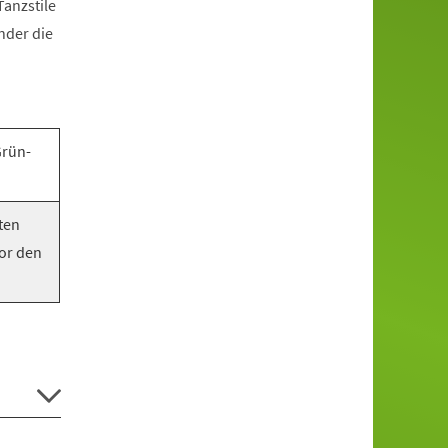
anzstile
nder die
Grün-
ten
vor den