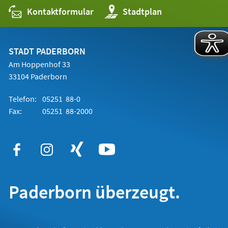
Kontaktformular
(Öffnet
Stadtplan
in
einem
neuen
Tab)
STADT PADERBORN
Am Hoppenhof 33
33104 Paderborn
Telefon:
05251 88-0
Fax:
05251 88-2000
Paderborn überzeugt.