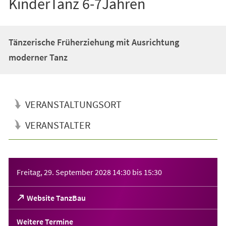
KinderTanz 6-7Jahren
Tänzerische Früherziehung mit Ausrichtung
moderner Tanz
VERANSTALTUNGSORT
VERANSTALTER
Veranstaltungsinformationen
Freitag, 29. September 2028
14:30
bis
15:30
(Öffnet
Website TanzBau
in
einem
Weitere Termine