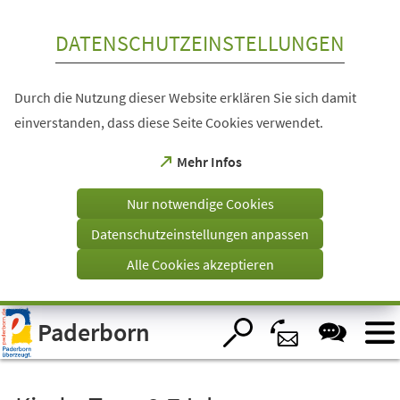
Inhalt anspringen
DATENSCHUTZEINSTELLUNGEN
Durch die Nutzung dieser Website erklären Sie sich damit
einverstanden, dass diese Seite Cookies verwendet.
(Öffnet
Mehr Infos
in
einem
Nur notwendige Cookies
neuen
Tab)
Datenschutzeinstellungen anpassen
Alle Cookies akzeptieren
Visuelle
Paderborn
Assistenzsoftware
öffnen.