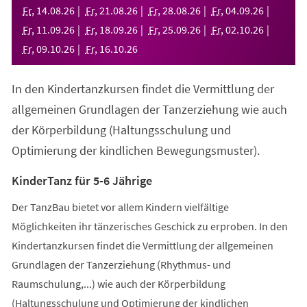
neuen
Fr
,
14
.
08
.
26
Fr
,
21
.
08
.
26
Fr
,
28
.
08
.
26
Fr
,
04
.
09
.
26
Tab)
Fr
,
11
.
09
.
26
Fr
,
18
.
09
.
26
Fr
,
25
.
09
.
26
Fr
,
02
.
10
.
26
Fr
,
09
.
10
.
26
Fr
,
16
.
10
.
26
In den Kindertanzkursen findet die Vermittlung der
allgemeinen Grundlagen der Tanzerziehung wie auch
der Körperbildung (Haltungsschulung und
Optimierung der kindlichen Bewegungsmuster).
KinderTanz für 5-6 Jährige
Der TanzBau bietet vor allem Kindern vielfältige
Möglichkeiten ihr tänzerisches Geschick zu erproben. In den
Kindertanzkursen findet die Vermittlung der allgemeinen
Grundlagen der Tanzerziehung (Rhythmus- und
Raumschulung,...) wie auch der Körperbildung
(Haltungsschulung und Optimierung der kindlichen