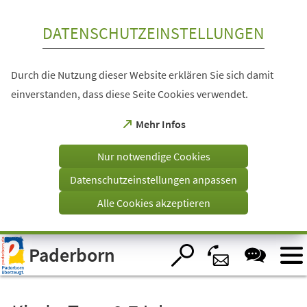
Inhalt anspringen
DATENSCHUTZEINSTELLUNGEN
Durch die Nutzung dieser Website erklären Sie sich damit
einverstanden, dass diese Seite Cookies verwendet.
(Öffnet
Mehr Infos
in
einem
Nur notwendige Cookies
neuen
Tab)
Datenschutzeinstellungen anpassen
Alle Cookies akzeptieren
Visuelle
Paderborn
Assistenzsoftware
öffnen.