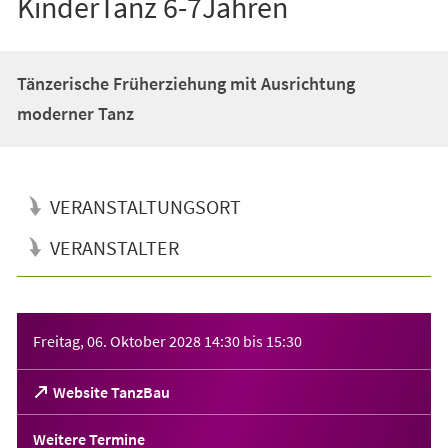
KinderTanz 6-7Jahren
Tänzerische Früherziehung mit Ausrichtung
moderner Tanz
VERANSTALTUNGSORT
VERANSTALTER
Veranstaltungsinformationen
Freitag, 06. Oktober 2028
14:30
bis
15:30
(Öffnet
Website TanzBau
in
einem
Weitere Termine