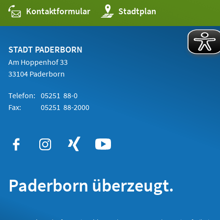
Kontaktformular
(Öffnet
Stadtplan
in
einem
neuen
Tab)
STADT PADERBORN
Am Hoppenhof 33
33104 Paderborn
Telefon:
05251 88-0
Fax:
05251 88-2000
Paderborn überzeugt.