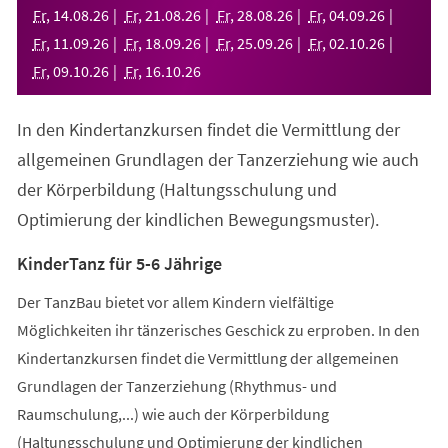
neuen
Fr
,
14
.
08
.
26
Fr
,
21
.
08
.
26
Fr
,
28
.
08
.
26
Fr
,
04
.
09
.
26
Tab)
Fr
,
11
.
09
.
26
Fr
,
18
.
09
.
26
Fr
,
25
.
09
.
26
Fr
,
02
.
10
.
26
Fr
,
09
.
10
.
26
Fr
,
16
.
10
.
26
In den Kindertanzkursen findet die Vermittlung der
allgemeinen Grundlagen der Tanzerziehung wie auch
der Körperbildung (Haltungsschulung und
Optimierung der kindlichen Bewegungsmuster).
KinderTanz für 5-6 Jährige
Der TanzBau bietet vor allem Kindern vielfältige
Möglichkeiten ihr tänzerisches Geschick zu erproben. In den
Kindertanzkursen findet die Vermittlung der allgemeinen
Grundlagen der Tanzerziehung (Rhythmus- und
Raumschulung,...) wie auch der Körperbildung
(Haltungsschulung und Optimierung der kindlichen