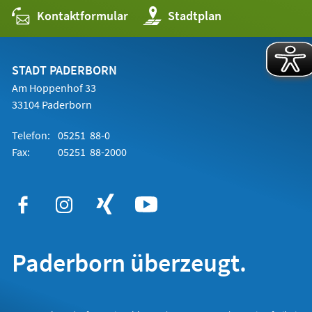
Kontaktformular
(Öffnet
Stadtplan
in
einem
neuen
Tab)
STADT PADERBORN
Am Hoppenhof 33
33104 Paderborn
Telefon:
05251 88-0
Fax:
05251 88-2000
Paderborn überzeugt.