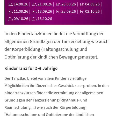
neuen
Fr
,
14
.
08
.
26
Fr
,
21
.
08
.
26
Fr
,
28
.
08
.
26
Fr
,
04
.
09
.
26
Tab)
Fr
,
11
.
09
.
26
Fr
,
18
.
09
.
26
Fr
,
25
.
09
.
26
Fr
,
02
.
10
.
26
Fr
,
09
.
10
.
26
Fr
,
16
.
10
.
26
In den Kindertanzkursen findet die Vermittlung der
allgemeinen Grundlagen der Tanzerziehung wie auch
der Körperbildung (Haltungsschulung und
Optimierung der kindlichen Bewegungsmuster).
KinderTanz für 5-6 Jährige
Der TanzBau bietet vor allem Kindern vielfältige
Möglichkeiten ihr tänzerisches Geschick zu erproben. In den
Kindertanzkursen findet die Vermittlung der allgemeinen
Grundlagen der Tanzerziehung (Rhythmus- und
Raumschulung,...) wie auch der Körperbildung
(Haltungsschulung und Optimierung der kindlichen