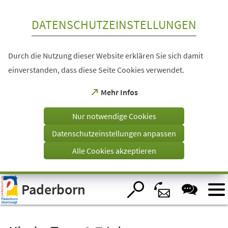
Inhalt anspringen
DATENSCHUTZEINSTELLUNGEN
Durch die Nutzung dieser Website erklären Sie sich damit
einverstanden, dass diese Seite Cookies verwendet.
(Öffnet
Mehr Infos
in
einem
Nur notwendige Cookies
neuen
Tab)
Datenschutzeinstellungen anpassen
Alle Cookies akzeptieren
Visuelle
Paderborn
Assistenzsoftware
öffnen.