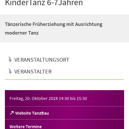
KinderTanz 6-7Jahren
Tänzerische Früherziehung mit Ausrichtung
moderner Tanz
VERANSTALTUNGSORT
VERANSTALTER
Veranstaltungsinformationen
Freitag, 20. Oktober 2028
14:30
bis
15:30
(Öffnet
Website TanzBau
in
einem
Weitere Termine