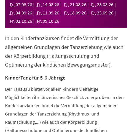
neuen
Fr
,
07
.
08
.
26
Fr
,
14
.
08
.
26
Fr
,
21
.
08
.
26
Fr
,
28
.
08
.
26
Tab)
Fr
,
04
.
09
.
26
Fr
,
11
.
09
.
26
Fr
,
18
.
09
.
26
Fr
,
25
.
09
.
26
Fr
,
02
.
10
.
26
Fr
,
09
.
10
.
26
In den Kindertanzkursen findet die Vermittlung der
allgemeinen Grundlagen der Tanzerziehung wie auch
der Körperbildung (Haltungsschulung und
Optimierung der kindlichen Bewegungsmuster).
KinderTanz für 5-6 Jährige
Der TanzBau bietet vor allem Kindern vielfältige
Möglichkeiten ihr tänzerisches Geschick zu erproben. In den
Kindertanzkursen findet die Vermittlung der allgemeinen
Grundlagen der Tanzerziehung (Rhythmus- und
Raumschulung,...) wie auch der Körperbildung
(Haltungsschulung und Optimierung der kindlichen