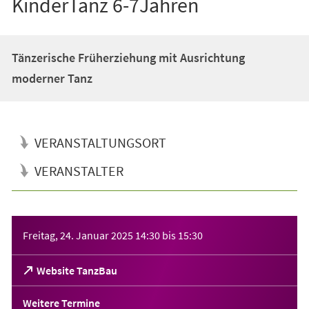
KinderTanz 6-7Jahren
Tänzerische Früherziehung mit Ausrichtung
moderner Tanz
VERANSTALTUNGSORT
VERANSTALTER
Veranstaltungsinformationen
Freitag, 24. Januar 2025
14:30
bis
15:30
(Öffnet
Website TanzBau
in
einem
Weitere Termine