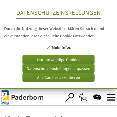
Inhalt anspringen
DATENSCHUTZEINSTELLUNGEN
Durch die Nutzung dieser Website erklären Sie sich damit
einverstanden, dass diese Seite Cookies verwendet.
(Öffnet
Mehr Infos
in
einem
Nur notwendige Cookies
neuen
Tab)
Datenschutzeinstellungen anpassen
Alle Cookies akzeptieren
Visuelle
Paderborn
Assistenzsoftware
öffnen.