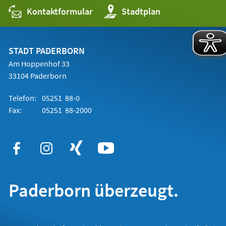
Kontaktformular
(Öffnet
Stadtplan
in
einem
neuen
Tab)
STADT PADERBORN
Am Hoppenhof 33
33104 Paderborn
Telefon:
05251 88-0
Fax:
05251 88-2000
Paderborn überzeugt.