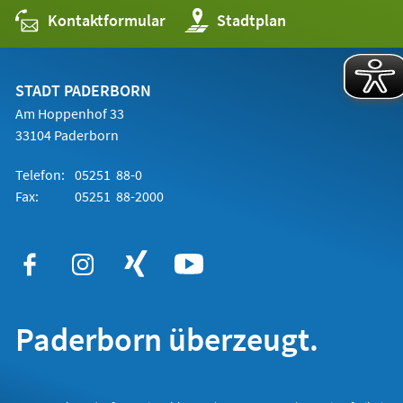
Kontaktformular
(Öffnet
Stadtplan
in
einem
neuen
Tab)
STADT PADERBORN
Am Hoppenhof 33
33104 Paderborn
Telefon:
05251 88-0
Fax:
05251 88-2000
Paderborn überzeugt.