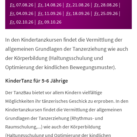
neuen
Fr
,
07
.
08
.
26
Fr
,
14
.
08
.
26
Fr
,
21
.
08
.
26
Fr
,
28
.
08
.
26
Tab)
Fr
,
04
.
09
.
26
Fr
,
11
.
09
.
26
Fr
,
18
.
09
.
26
Fr
,
25
.
09
.
26
Fr
,
02
.
10
.
26
Fr
,
09
.
10
.
26
In den Kindertanzkursen findet die Vermittlung der
allgemeinen Grundlagen der Tanzerziehung wie auch
der Körperbildung (Haltungsschulung und
Optimierung der kindlichen Bewegungsmuster).
KinderTanz für 5-6 Jährige
Der TanzBau bietet vor allem Kindern vielfältige
Möglichkeiten ihr tänzerisches Geschick zu erproben. In den
Kindertanzkursen findet die Vermittlung der allgemeinen
Grundlagen der Tanzerziehung (Rhythmus- und
Raumschulung,...) wie auch der Körperbildung
(Haltungsschulung und Optimierung der kindlichen