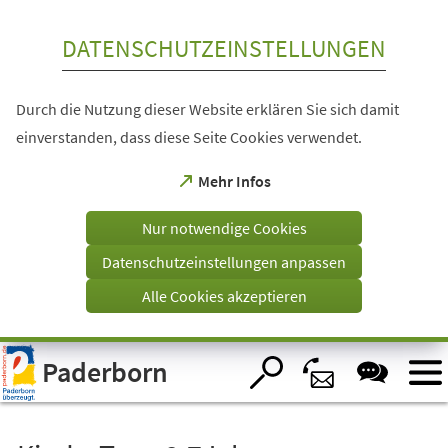
Inhalt anspringen
DATENSCHUTZEINSTELLUNGEN
Durch die Nutzung dieser Website erklären Sie sich damit
einverstanden, dass diese Seite Cookies verwendet.
(Öffnet
Mehr Infos
in
einem
Nur notwendige Cookies
neuen
Tab)
Datenschutzeinstellungen anpassen
Alle Cookies akzeptieren
Visuelle
Paderborn
Assistenzsoftware
öffnen.