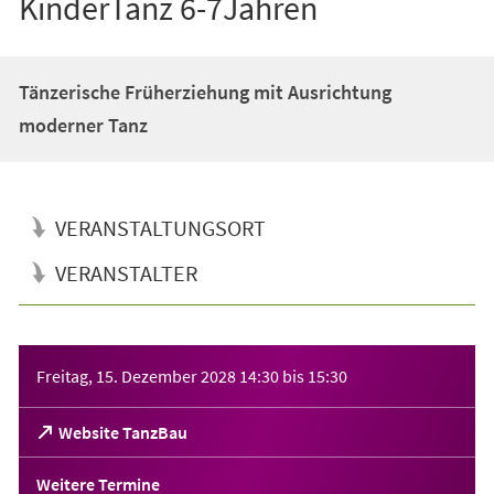
KinderTanz 6-7Jahren
Tänzerische Früherziehung mit Ausrichtung
moderner Tanz
VERANSTALTUNGSORT
VERANSTALTER
Veranstaltungsinformationen
Freitag, 15. Dezember 2028
14:30
bis
15:30
(Öffnet
Website TanzBau
in
einem
Weitere Termine