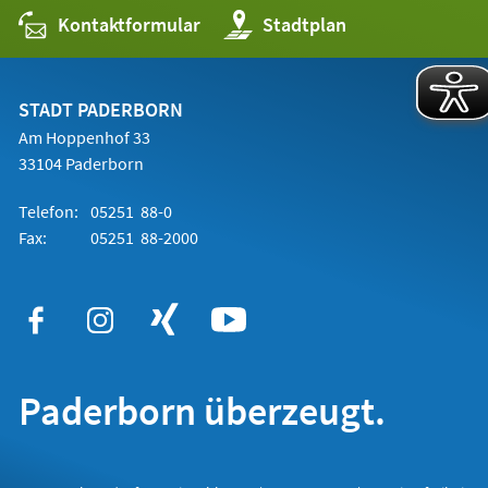
Kontaktformular
(Öffnet
Stadtplan
in
einem
neuen
Tab)
STADT PADERBORN
Am Hoppenhof 33
33104 Paderborn
Telefon:
05251 88-0
Fax:
05251 88-2000
Paderborn überzeugt.