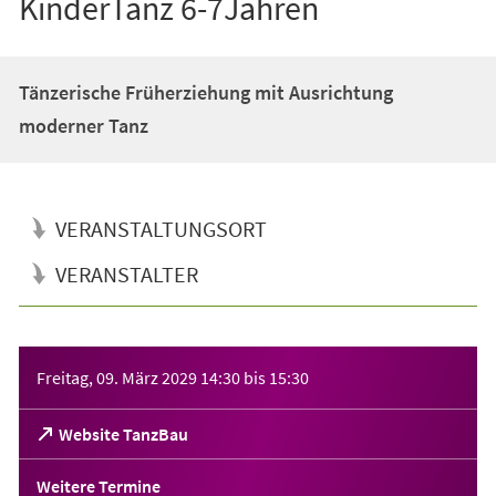
KinderTanz 6-7Jahren
Tänzerische Früherziehung mit Ausrichtung
moderner Tanz
VERANSTALTUNGSORT
VERANSTALTER
Veranstaltungsinformationen
Freitag, 09. März 2029
14:30
bis
15:30
(Öffnet
Website TanzBau
in
einem
Weitere Termine