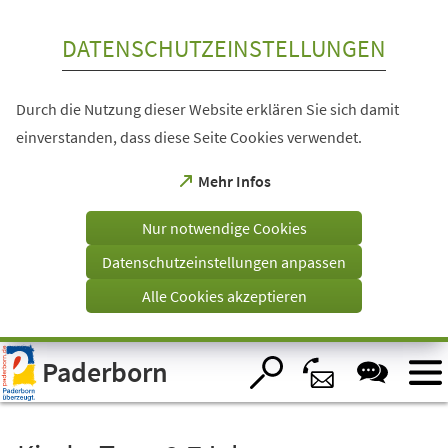
Inhalt anspringen
DATENSCHUTZEINSTELLUNGEN
Durch die Nutzung dieser Website erklären Sie sich damit
einverstanden, dass diese Seite Cookies verwendet.
(Öffnet
Mehr Infos
in
einem
Nur notwendige Cookies
neuen
Tab)
Datenschutzeinstellungen anpassen
Alle Cookies akzeptieren
Visuelle
Paderborn
Assistenzsoftware
öffnen.