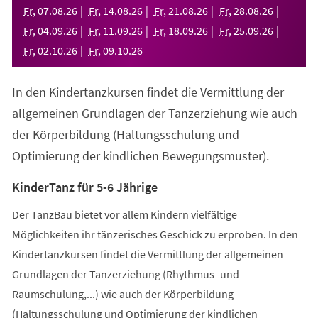
neuen
Fr
,
07
.
08
.
26
Fr
,
14
.
08
.
26
Fr
,
21
.
08
.
26
Fr
,
28
.
08
.
26
Tab)
Fr
,
04
.
09
.
26
Fr
,
11
.
09
.
26
Fr
,
18
.
09
.
26
Fr
,
25
.
09
.
26
Fr
,
02
.
10
.
26
Fr
,
09
.
10
.
26
In den Kindertanzkursen findet die Vermittlung der
allgemeinen Grundlagen der Tanzerziehung wie auch
der Körperbildung (Haltungsschulung und
Optimierung der kindlichen Bewegungsmuster).
KinderTanz für 5-6 Jährige
Der TanzBau bietet vor allem Kindern vielfältige
Möglichkeiten ihr tänzerisches Geschick zu erproben. In den
Kindertanzkursen findet die Vermittlung der allgemeinen
Grundlagen der Tanzerziehung (Rhythmus- und
Raumschulung,...) wie auch der Körperbildung
(Haltungsschulung und Optimierung der kindlichen