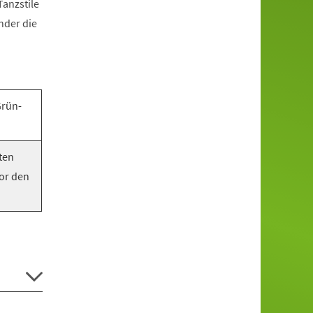
anzstile
nder die
Grün-
ten
vor den