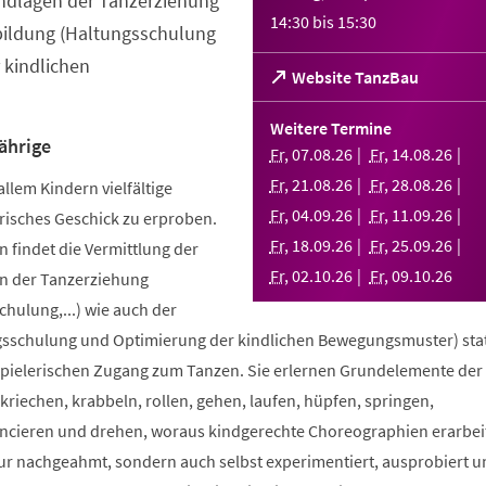
ndlagen der Tanzerziehung
14:30
bis
15:30
bildung (Haltungsschulung
 kindlichen
(Öffnet
Website TanzBau
in
einem
Weitere Termine
neuen
ährige
Fr
,
07
.
08
.
26
Fr
,
14
.
08
.
26
Tab)
Fr
,
21
.
08
.
26
Fr
,
28
.
08
.
26
allem Kindern vielfältige
Fr
,
04
.
09
.
26
Fr
,
11
.
09
.
26
risches Geschick zu erproben.
Fr
,
18
.
09
.
26
Fr
,
25
.
09
.
26
 findet die Vermittlung der
Fr
,
02
.
10
.
26
Fr
,
09
.
10
.
26
n der Tanzerziehung
ulung,...) wie auch der
sschulung und Optimierung der kindlichen Bewegungsmuster) stat
spielerischen Zugang zum Tanzen. Sie erlernen Grundelemente der
riechen, krabbeln, rollen, gehen, laufen, hüpfen, springen,
ncieren und drehen, woraus kindgerechte Choreographien erarbei
nur nachgeahmt, sondern auch selbst experimentiert, ausprobiert u