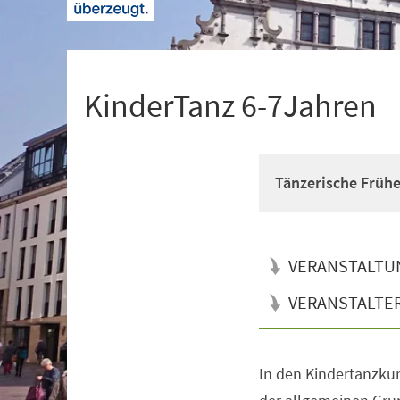
+
1
KinderTanz 6-7Jahren
Tänzerische Früh
VERANSTALTU
VERANSTALTE
In den Kindertanzkur
Veranstaltungsinformationen