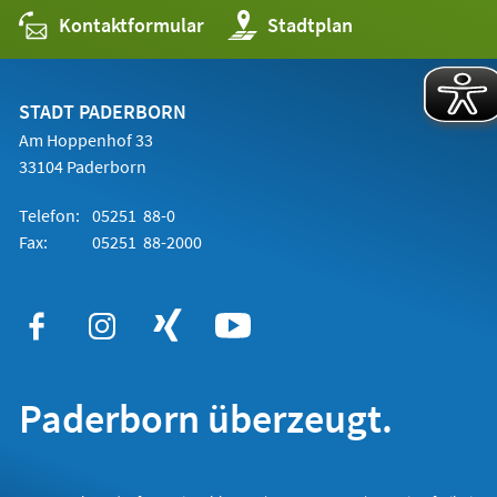
Kontaktformular
(Öffnet
Stadtplan
in
einem
neuen
Tab)
STADT PADERBORN
Am Hoppenhof 33
33104 Paderborn
Telefon:
05251 88-0
Fax:
05251 88-2000
Paderborn überzeugt.