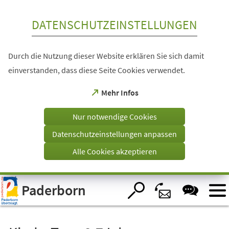
Inhalt anspringen
DATENSCHUTZEINSTELLUNGEN
Durch die Nutzung dieser Website erklären Sie sich damit
einverstanden, dass diese Seite Cookies verwendet.
(Öffnet
Mehr Infos
in
einem
Nur notwendige Cookies
neuen
Tab)
Datenschutzeinstellungen anpassen
Alle Cookies akzeptieren
Visuelle
Paderborn
Assistenzsoftware
öffnen.