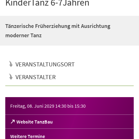
KinderTanz 6-7Jahren
Tänzerische Früherziehung mit Ausrichtung
moderner Tanz
VERANSTALTUNGSORT
VERANSTALTER
Veranstaltungsinformationen
Freitag, 08. Juni 2029
14:30
bis
15:30
(Öffnet
Website TanzBau
in
einem
Weitere Termine