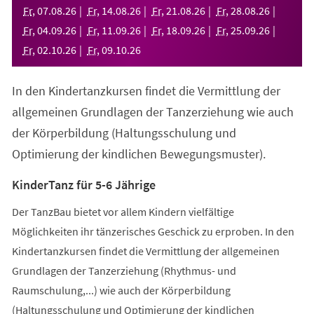
neuen
Fr
,
07
.
08
.
26
Fr
,
14
.
08
.
26
Fr
,
21
.
08
.
26
Fr
,
28
.
08
.
26
Tab)
Fr
,
04
.
09
.
26
Fr
,
11
.
09
.
26
Fr
,
18
.
09
.
26
Fr
,
25
.
09
.
26
Fr
,
02
.
10
.
26
Fr
,
09
.
10
.
26
In den Kindertanzkursen findet die Vermittlung der
allgemeinen Grundlagen der Tanzerziehung wie auch
der Körperbildung (Haltungsschulung und
Optimierung der kindlichen Bewegungsmuster).
KinderTanz für 5-6 Jährige
Der TanzBau bietet vor allem Kindern vielfältige
Möglichkeiten ihr tänzerisches Geschick zu erproben. In den
Kindertanzkursen findet die Vermittlung der allgemeinen
Grundlagen der Tanzerziehung (Rhythmus- und
Raumschulung,...) wie auch der Körperbildung
(Haltungsschulung und Optimierung der kindlichen