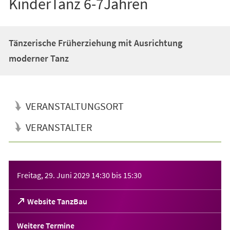
KinderTanz 6-7Jahren
Tänzerische Früherziehung mit Ausrichtung
moderner Tanz
VERANSTALTUNGSORT
VERANSTALTER
Veranstaltungsinformationen
Freitag, 29. Juni 2029
14:30
bis
15:30
(Öffnet
Website TanzBau
in
einem
Weitere Termine