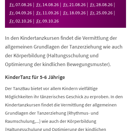
neuen
Fr
,
07
.
08
.
26
Fr
,
14
.
08
.
26
Fr
,
21
.
08
.
26
Fr
,
28
.
08
.
26
Tab)
Fr
,
04
.
09
.
26
Fr
,
11
.
09
.
26
Fr
,
18
.
09
.
26
Fr
,
25
.
09
.
26
Fr
,
02
.
10
.
26
Fr
,
09
.
10
.
26
In den Kindertanzkursen findet die Vermittlung der
allgemeinen Grundlagen der Tanzerziehung wie auch
der Körperbildung (Haltungsschulung und
Optimierung der kindlichen Bewegungsmuster).
KinderTanz für 5-6 Jährige
Der TanzBau bietet vor allem Kindern vielfältige
Möglichkeiten ihr tänzerisches Geschick zu erproben. In den
Kindertanzkursen findet die Vermittlung der allgemeinen
Grundlagen der Tanzerziehung (Rhythmus- und
Raumschulung,...) wie auch der Körperbildung
(Haltungsschulung und Optimierung der kindlichen