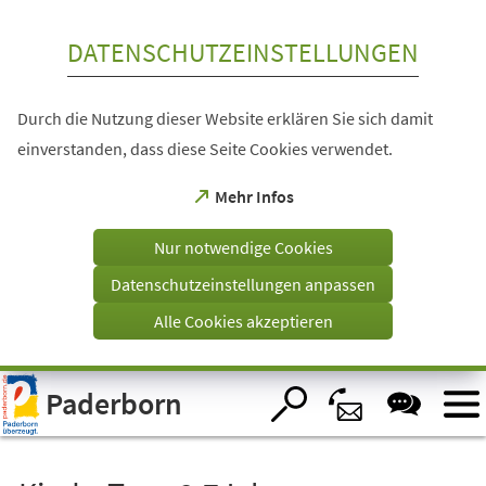
Inhalt anspringen
DATENSCHUTZEINSTELLUNGEN
Durch die Nutzung dieser Website erklären Sie sich damit
einverstanden, dass diese Seite Cookies verwendet.
(Öffnet
Mehr Infos
in
einem
Nur notwendige Cookies
neuen
Tab)
Datenschutzeinstellungen anpassen
Alle Cookies akzeptieren
Visuelle
Paderborn
Assistenzsoftware
öffnen.