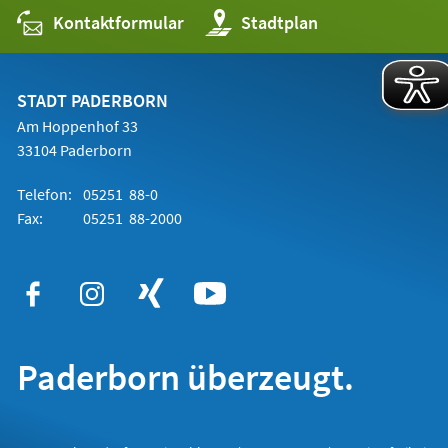
Kontaktformular
(Öffnet
Stadtplan
in
einem
neuen
Tab)
STADT PADERBORN
Am Hoppenhof 33
33104 Paderborn
Telefon:
05251 88-0
Fax:
05251 88-2000
Paderborn überzeugt.