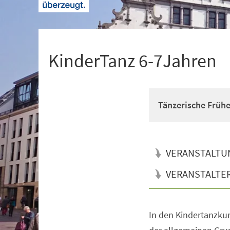
+
1
KinderTanz 6-7Jahren
Tänzerische Früh
VERANSTALTU
VERANSTALTE
In den Kindertanzkur
Veranstaltungsinformationen