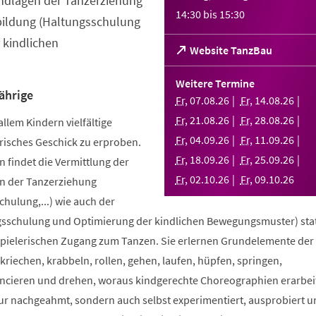
ndlagen der Tanzerziehung
14:30
bis
15:30
bildung (Haltungsschulung
 kindlichen
(Öffnet
Website TanzBau
in
einem
Weitere Termine
neuen
ährige
Fr
,
07
.
08
.
26
Fr
,
14
.
08
.
26
Tab)
Fr
,
21
.
08
.
26
Fr
,
28
.
08
.
26
allem Kindern vielfältige
Fr
,
04
.
09
.
26
Fr
,
11
.
09
.
26
risches Geschick zu erproben.
Fr
,
18
.
09
.
26
Fr
,
25
.
09
.
26
 findet die Vermittlung der
Fr
,
02
.
10
.
26
Fr
,
09
.
10
.
26
n der Tanzerziehung
ulung,...) wie auch der
sschulung und Optimierung der kindlichen Bewegungsmuster) stat
spielerischen Zugang zum Tanzen. Sie erlernen Grundelemente der
riechen, krabbeln, rollen, gehen, laufen, hüpfen, springen,
ncieren und drehen, woraus kindgerechte Choreographien erarbei
nur nachgeahmt, sondern auch selbst experimentiert, ausprobiert u