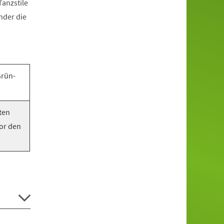
anzstile
nder die
Grün-
ten
vor den