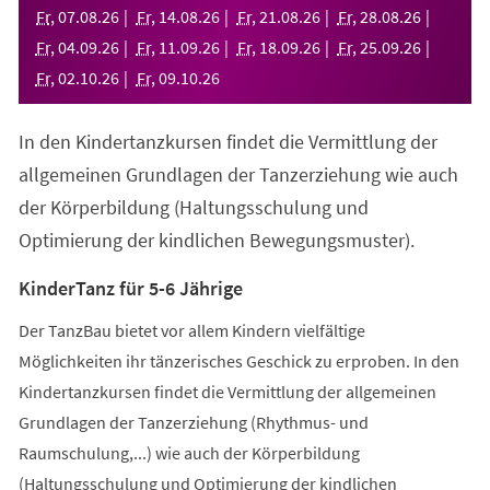
neuen
Fr
,
07
.
08
.
26
Fr
,
14
.
08
.
26
Fr
,
21
.
08
.
26
Fr
,
28
.
08
.
26
Tab)
Fr
,
04
.
09
.
26
Fr
,
11
.
09
.
26
Fr
,
18
.
09
.
26
Fr
,
25
.
09
.
26
Fr
,
02
.
10
.
26
Fr
,
09
.
10
.
26
In den Kindertanzkursen findet die Vermittlung der
allgemeinen Grundlagen der Tanzerziehung wie auch
der Körperbildung (Haltungsschulung und
Optimierung der kindlichen Bewegungsmuster).
KinderTanz für 5-6 Jährige
Der TanzBau bietet vor allem Kindern vielfältige
Möglichkeiten ihr tänzerisches Geschick zu erproben. In den
Kindertanzkursen findet die Vermittlung der allgemeinen
Grundlagen der Tanzerziehung (Rhythmus- und
Raumschulung,...) wie auch der Körperbildung
(Haltungsschulung und Optimierung der kindlichen