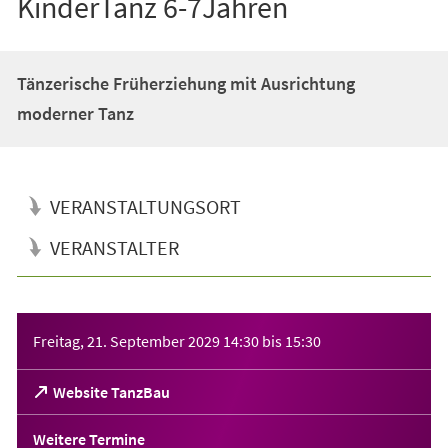
KinderTanz 6-7Jahren
Tänzerische Früherziehung mit Ausrichtung
moderner Tanz
VERANSTALTUNGSORT
VERANSTALTER
Veranstaltungsinformationen
Freitag, 21. September 2029
14:30
bis
15:30
(Öffnet
Website TanzBau
in
einem
Weitere Termine