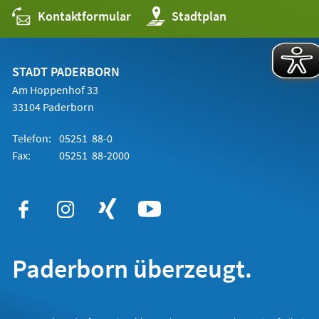
Kontaktformular
(Öffnet
Stadtplan
in
einem
neuen
Tab)
STADT PADERBORN
Am Hoppenhof 33
33104 Paderborn
Telefon:
05251 88-0
Fax:
05251 88-2000
Paderborn überzeugt.