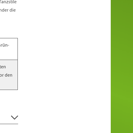
anzstile
nder die
Grün-
ten
vor den