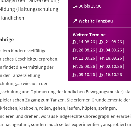
ndlagen der Tanzerziehung
14:30
bis
15:30
bildung (Haltungsschulung
 kindlichen
(Öffnet
Website TanzBau
in
einem
Weitere Termine
neuen
ährige
Fr
,
14
.
08
.
26
Fr
,
21
.
08
.
26
Tab)
Fr
,
28
.
08
.
26
Fr
,
04
.
09
.
26
allem Kindern vielfältige
Fr
,
11
.
09
.
26
Fr
,
18
.
09
.
26
risches Geschick zu erproben.
Fr
,
25
.
09
.
26
Fr
,
02
.
10
.
26
 findet die Vermittlung der
Fr
,
09
.
10
.
26
Fr
,
16
.
10
.
26
n der Tanzerziehung
ulung,...) wie auch der
sschulung und Optimierung der kindlichen Bewegungsmuster) stat
spielerischen Zugang zum Tanzen. Sie erlernen Grundelemente der
riechen, krabbeln, rollen, gehen, laufen, hüpfen, springen,
ncieren und drehen, woraus kindgerechte Choreographien erarbei
nur nachgeahmt, sondern auch selbst experimentiert, ausprobiert u