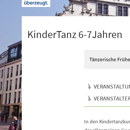
+
1
KinderTanz 6-7Jahren
Tänzerische Früh
VERANSTALTU
VERANSTALTE
In den Kindertanzkur
Veranstaltungsinformationen