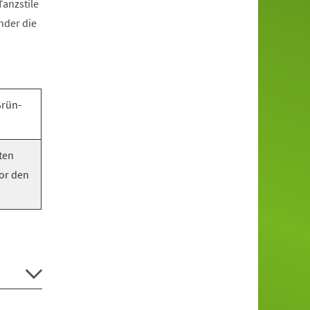
anzstile
nder die
Grün-
ten
vor den