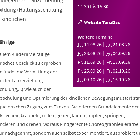
ndlagen der Tanzerziehung
14:30
bis
15:30
bildung (Haltungsschulung
 kindlichen
(Öffnet
Website TanzBau
in
einem
Weitere Termine
neuen
ährige
Fr
,
14
.
08
.
26
Fr
,
21
.
08
.
26
Tab)
Fr
,
28
.
08
.
26
Fr
,
04
.
09
.
26
allem Kindern vielfältige
Fr
,
11
.
09
.
26
Fr
,
18
.
09
.
26
risches Geschick zu erproben.
Fr
,
25
.
09
.
26
Fr
,
02
.
10
.
26
 findet die Vermittlung der
Fr
,
09
.
10
.
26
Fr
,
16
.
10
.
26
n der Tanzerziehung
ulung,...) wie auch der
sschulung und Optimierung der kindlichen Bewegungsmuster) stat
spielerischen Zugang zum Tanzen. Sie erlernen Grundelemente der
riechen, krabbeln, rollen, gehen, laufen, hüpfen, springen,
ncieren und drehen, woraus kindgerechte Choreographien erarbei
nur nachgeahmt, sondern auch selbst experimentiert, ausprobiert u