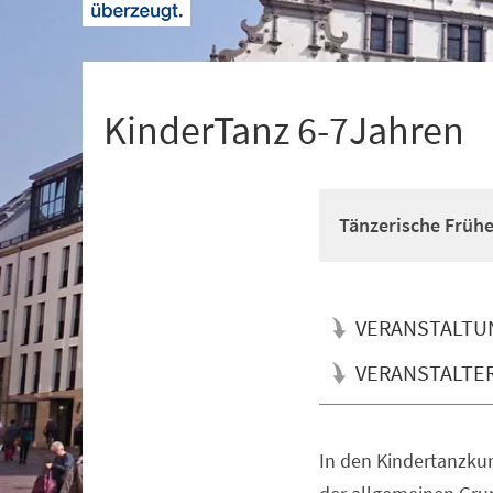
+
1
KinderTanz 6-7Jahren
Tänzerische Früh
VERANSTALTU
VERANSTALTE
In den Kindertanzkur
Veranstaltungsinformationen