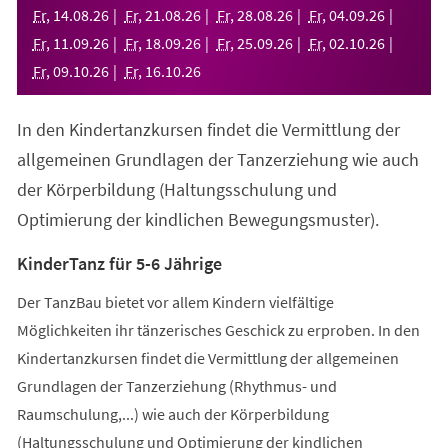
neuen
Fr
,
14
.
08
.
26
Fr
,
21
.
08
.
26
Fr
,
28
.
08
.
26
Fr
,
04
.
09
.
26
Tab)
Fr
,
11
.
09
.
26
Fr
,
18
.
09
.
26
Fr
,
25
.
09
.
26
Fr
,
02
.
10
.
26
Fr
,
09
.
10
.
26
Fr
,
16
.
10
.
26
In den Kindertanzkursen findet die Vermittlung der
allgemeinen Grundlagen der Tanzerziehung wie auch
der Körperbildung (Haltungsschulung und
Optimierung der kindlichen Bewegungsmuster).
KinderTanz für 5-6 Jährige
Der TanzBau bietet vor allem Kindern vielfältige
Möglichkeiten ihr tänzerisches Geschick zu erproben. In den
Kindertanzkursen findet die Vermittlung der allgemeinen
Grundlagen der Tanzerziehung (Rhythmus- und
Raumschulung,...) wie auch der Körperbildung
(Haltungsschulung und Optimierung der kindlichen