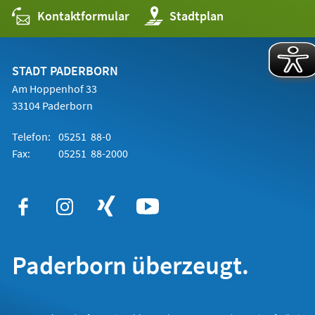
Kontaktformular
(Öffnet
Stadtplan
in
einem
neuen
Tab)
STADT PADERBORN
Am Hoppenhof 33
33104 Paderborn
Telefon:
05251 88-0
Fax:
05251 88-2000
Paderborn überzeugt.