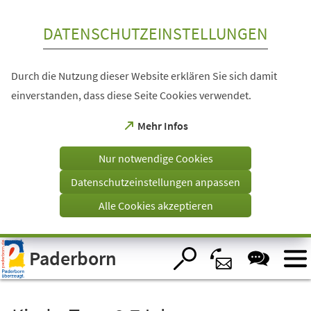
Inhalt anspringen
DATENSCHUTZEINSTELLUNGEN
Durch die Nutzung dieser Website erklären Sie sich damit
einverstanden, dass diese Seite Cookies verwendet.
(Öffnet
Mehr Infos
in
einem
Nur notwendige Cookies
neuen
Tab)
Datenschutzeinstellungen anpassen
Alle Cookies akzeptieren
Visuelle
Paderborn
Assistenzsoftware
öffnen.