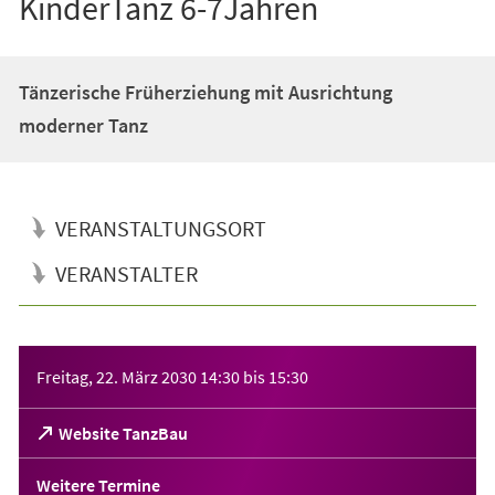
KinderTanz 6-7Jahren
Tänzerische Früherziehung mit Ausrichtung
moderner Tanz
VERANSTALTUNGSORT
VERANSTALTER
Veranstaltungsinformationen
Freitag, 22. März 2030
14:30
bis
15:30
(Öffnet
Website TanzBau
in
einem
Weitere Termine