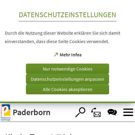
Inhalt anspringen
DATENSCHUTZEINSTELLUNGEN
Durch die Nutzung dieser Website erklären Sie sich damit
einverstanden, dass diese Seite Cookies verwendet.
(Öffnet
Mehr Infos
in
einem
Nur notwendige Cookies
neuen
Tab)
Datenschutzeinstellungen anpassen
Alle Cookies akzeptieren
Visuelle
Paderborn
Assistenzsoftware
öffnen.