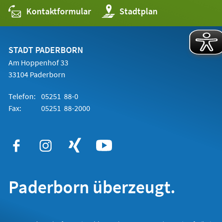
Kontaktformular
(Öffnet
Stadtplan
in
einem
neuen
Tab)
STADT PADERBORN
Am Hoppenhof 33
33104 Paderborn
Telefon:
05251 88-0
Fax:
05251 88-2000
Paderborn überzeugt.