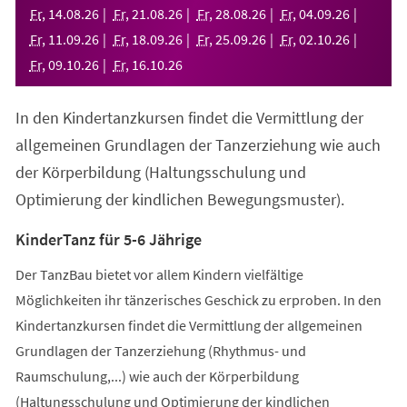
neuen
Fr
,
14
.
08
.
26
Fr
,
21
.
08
.
26
Fr
,
28
.
08
.
26
Fr
,
04
.
09
.
26
Tab)
Fr
,
11
.
09
.
26
Fr
,
18
.
09
.
26
Fr
,
25
.
09
.
26
Fr
,
02
.
10
.
26
Fr
,
09
.
10
.
26
Fr
,
16
.
10
.
26
In den Kindertanzkursen findet die Vermittlung der
allgemeinen Grundlagen der Tanzerziehung wie auch
der Körperbildung (Haltungsschulung und
Optimierung der kindlichen Bewegungsmuster).
KinderTanz für 5-6 Jährige
Der TanzBau bietet vor allem Kindern vielfältige
Möglichkeiten ihr tänzerisches Geschick zu erproben. In den
Kindertanzkursen findet die Vermittlung der allgemeinen
Grundlagen der Tanzerziehung (Rhythmus- und
Raumschulung,...) wie auch der Körperbildung
(Haltungsschulung und Optimierung der kindlichen