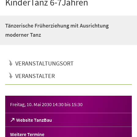
KinderTanz 6-7Jahren
Tänzerische Früherziehung mit Ausrichtung
moderner Tanz
VERANSTALTUNGSORT
VERANSTALTER
Veranstaltungsinformationen
Freitag, 10. Mai 2030
14:30
bis
15:30
(Öffnet
Website TanzBau
in
einem
Weitere Termine