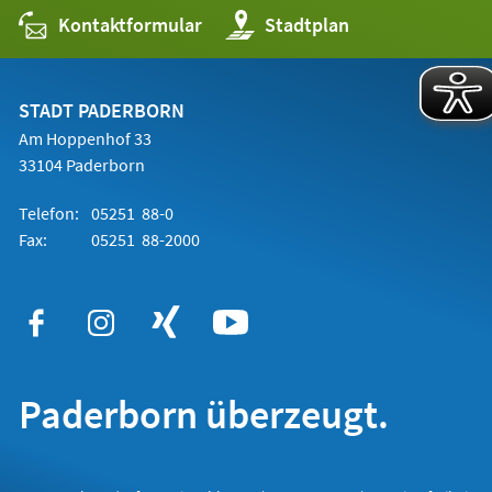
Kontaktformular
(Öffnet
Stadtplan
in
einem
neuen
Tab)
STADT PADERBORN
Am Hoppenhof 33
33104 Paderborn
Telefon:
05251 88-0
Fax:
05251 88-2000
Paderborn überzeugt.