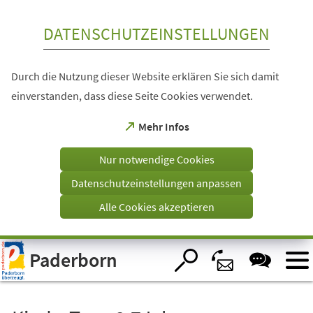
Inhalt anspringen
DATENSCHUTZEINSTELLUNGEN
Durch die Nutzung dieser Website erklären Sie sich damit
einverstanden, dass diese Seite Cookies verwendet.
(Öffnet
Mehr Infos
in
einem
Nur notwendige Cookies
neuen
Tab)
Datenschutzeinstellungen anpassen
Alle Cookies akzeptieren
Visuelle
Paderborn
Assistenzsoftware
öffnen.