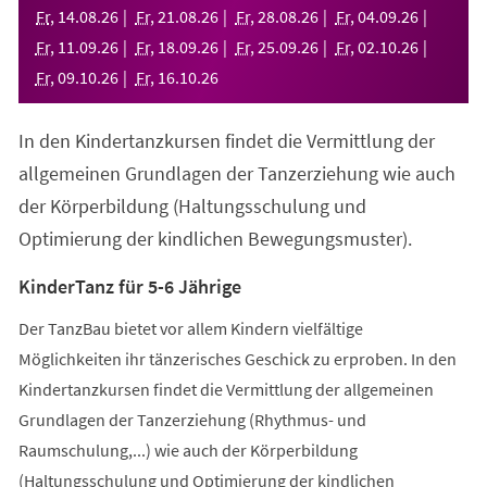
neuen
Fr
,
14
.
08
.
26
Fr
,
21
.
08
.
26
Fr
,
28
.
08
.
26
Fr
,
04
.
09
.
26
Tab)
Fr
,
11
.
09
.
26
Fr
,
18
.
09
.
26
Fr
,
25
.
09
.
26
Fr
,
02
.
10
.
26
Fr
,
09
.
10
.
26
Fr
,
16
.
10
.
26
In den Kindertanzkursen findet die Vermittlung der
allgemeinen Grundlagen der Tanzerziehung wie auch
der Körperbildung (Haltungsschulung und
Optimierung der kindlichen Bewegungsmuster).
KinderTanz für 5-6 Jährige
Der TanzBau bietet vor allem Kindern vielfältige
Möglichkeiten ihr tänzerisches Geschick zu erproben. In den
Kindertanzkursen findet die Vermittlung der allgemeinen
Grundlagen der Tanzerziehung (Rhythmus- und
Raumschulung,...) wie auch der Körperbildung
(Haltungsschulung und Optimierung der kindlichen