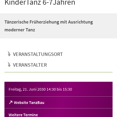
KinderTanz 6-7Jahren
Tänzerische Früherziehung mit Ausrichtung
moderner Tanz
VERANSTALTUNGSORT
VERANSTALTER
Veranstaltungsinformationen
Freitag, 21. Juni 2030
14:30
bis
15:30
(Öffnet
Website TanzBau
in
einem
Weitere Termine