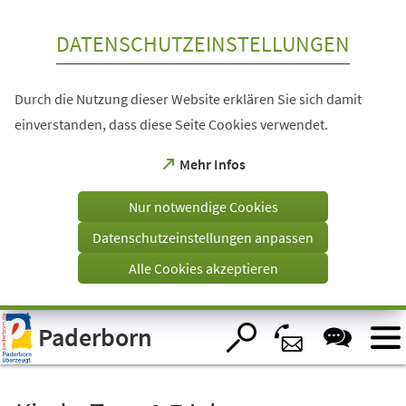
Inhalt anspringen
DATENSCHUTZEINSTELLUNGEN
Durch die Nutzung dieser Website erklären Sie sich damit
einverstanden, dass diese Seite Cookies verwendet.
(Öffnet
Mehr Infos
in
einem
Nur notwendige Cookies
neuen
Tab)
Datenschutzeinstellungen anpassen
Alle Cookies akzeptieren
Visuelle
Paderborn
Assistenzsoftware
öffnen.