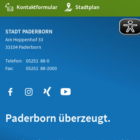
Kontaktformular
(Öffnet
Stadtplan
in
einem
neuen
Tab)
STADT PADERBORN
Am Hoppenhof 33
33104 Paderborn
Telefon:
05251 88-0
Fax:
05251 88-2000
Paderborn überzeugt.