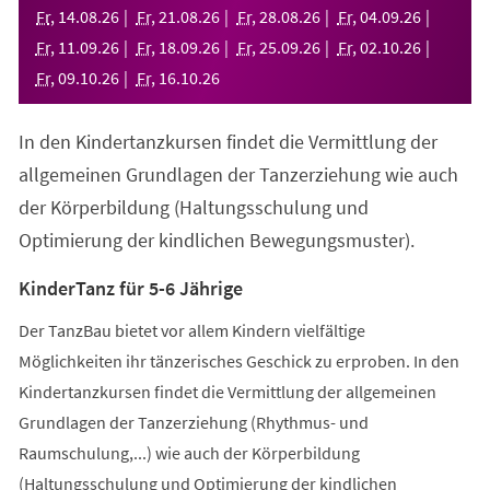
neuen
Fr
,
14
.
08
.
26
Fr
,
21
.
08
.
26
Fr
,
28
.
08
.
26
Fr
,
04
.
09
.
26
Tab)
Fr
,
11
.
09
.
26
Fr
,
18
.
09
.
26
Fr
,
25
.
09
.
26
Fr
,
02
.
10
.
26
Fr
,
09
.
10
.
26
Fr
,
16
.
10
.
26
In den Kindertanzkursen findet die Vermittlung der
allgemeinen Grundlagen der Tanzerziehung wie auch
der Körperbildung (Haltungsschulung und
Optimierung der kindlichen Bewegungsmuster).
KinderTanz für 5-6 Jährige
Der TanzBau bietet vor allem Kindern vielfältige
Möglichkeiten ihr tänzerisches Geschick zu erproben. In den
Kindertanzkursen findet die Vermittlung der allgemeinen
Grundlagen der Tanzerziehung (Rhythmus- und
Raumschulung,...) wie auch der Körperbildung
(Haltungsschulung und Optimierung der kindlichen