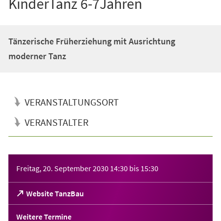
KinderTanz 6-7Jahren
Tänzerische Früherziehung mit Ausrichtung
moderner Tanz
VERANSTALTUNGSORT
VERANSTALTER
Veranstaltungsinformationen
Freitag, 20. September 2030
14:30
bis
15:30
(Öffnet
Website TanzBau
in
einem
Weitere Termine