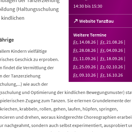
ndlagen der Tanzerziehung
14:30
bis
15:30
bildung (Haltungsschulung
 kindlichen
(Öffnet
Website TanzBau
in
einem
Weitere Termine
neuen
ährige
Fr
,
14
.
08
.
26
Fr
,
21
.
08
.
26
Tab)
Fr
,
28
.
08
.
26
Fr
,
04
.
09
.
26
allem Kindern vielfältige
Fr
,
11
.
09
.
26
Fr
,
18
.
09
.
26
risches Geschick zu erproben.
Fr
,
25
.
09
.
26
Fr
,
02
.
10
.
26
 findet die Vermittlung der
Fr
,
09
.
10
.
26
Fr
,
16
.
10
.
26
n der Tanzerziehung
ulung,...) wie auch der
sschulung und Optimierung der kindlichen Bewegungsmuster) stat
spielerischen Zugang zum Tanzen. Sie erlernen Grundelemente der
riechen, krabbeln, rollen, gehen, laufen, hüpfen, springen,
ncieren und drehen, woraus kindgerechte Choreographien erarbei
nur nachgeahmt, sondern auch selbst experimentiert, ausprobiert u