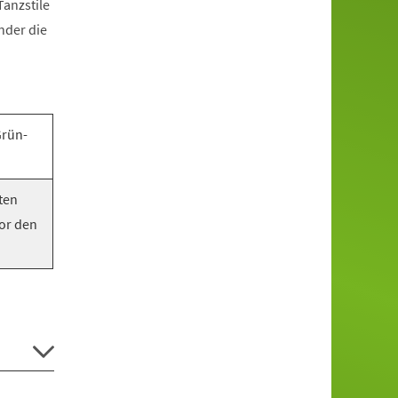
anzstile
nder die
Grün-
ten
vor den