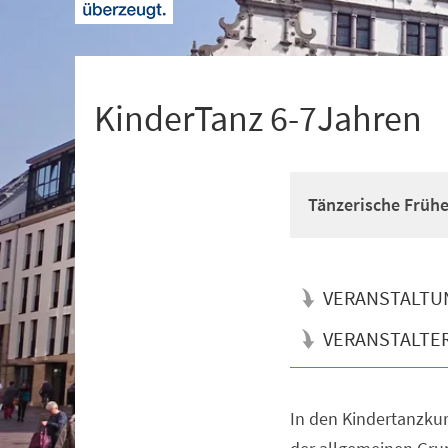
+
1
KinderTanz 6-7Jahren
Tänzerische Früh
VERANSTALTU
VERANSTALTE
In den Kindertanzkur
Veranstaltungsinformationen