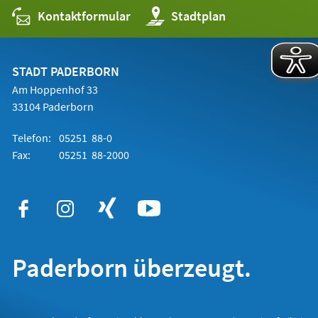
Kontaktformular
(Öffnet
Stadtplan
in
einem
neuen
Tab)
STADT PADERBORN
Am Hoppenhof 33
33104 Paderborn
Telefon:
05251 88-0
Fax:
05251 88-2000
Paderborn überzeugt.