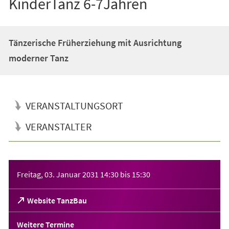
KinderTanz 6-7Jahren
Tänzerische Früherziehung mit Ausrichtung
moderner Tanz
VERANSTALTUNGSORT
VERANSTALTER
Veranstaltungsinformationen
Freitag, 03. Januar 2031
14:30
bis
15:30
(Öffnet
Website TanzBau
in
einem
Weitere Termine