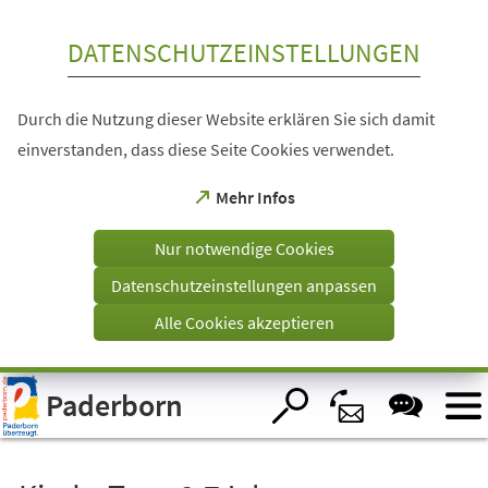
Inhalt anspringen
DATENSCHUTZEINSTELLUNGEN
Durch die Nutzung dieser Website erklären Sie sich damit
einverstanden, dass diese Seite Cookies verwendet.
(Öffnet
Mehr Infos
in
einem
Nur notwendige Cookies
neuen
Tab)
Datenschutzeinstellungen anpassen
Alle Cookies akzeptieren
Visuelle
Paderborn
Assistenzsoftware
öffnen.