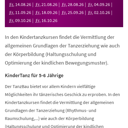
neuen
Fr
,
14
.
08
.
26
Fr
,
21
.
08
.
26
Fr
,
28
.
08
.
26
Fr
,
04
.
09
.
26
Tab)
Fr
,
11
.
09
.
26
Fr
,
18
.
09
.
26
Fr
,
25
.
09
.
26
Fr
,
02
.
10
.
26
Fr
,
09
.
10
.
26
Fr
,
16
.
10
.
26
In den Kindertanzkursen findet die Vermittlung der
allgemeinen Grundlagen der Tanzerziehung wie auch
der Körperbildung (Haltungsschulung und
Optimierung der kindlichen Bewegungsmuster).
KinderTanz für 5-6 Jährige
Der TanzBau bietet vor allem Kindern vielfältige
Möglichkeiten ihr tänzerisches Geschick zu erproben. In den
Kindertanzkursen findet die Vermittlung der allgemeinen
Grundlagen der Tanzerziehung (Rhythmus- und
Raumschulung,...) wie auch der Körperbildung
(Haltungsschulung und Optimierung der kindlichen