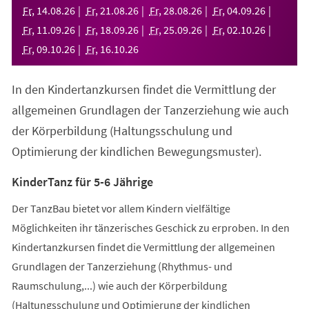
neuen
Fr
,
14
.
08
.
26
Fr
,
21
.
08
.
26
Fr
,
28
.
08
.
26
Fr
,
04
.
09
.
26
Tab)
Fr
,
11
.
09
.
26
Fr
,
18
.
09
.
26
Fr
,
25
.
09
.
26
Fr
,
02
.
10
.
26
Fr
,
09
.
10
.
26
Fr
,
16
.
10
.
26
In den Kindertanzkursen findet die Vermittlung der
allgemeinen Grundlagen der Tanzerziehung wie auch
der Körperbildung (Haltungsschulung und
Optimierung der kindlichen Bewegungsmuster).
KinderTanz für 5-6 Jährige
Der TanzBau bietet vor allem Kindern vielfältige
Möglichkeiten ihr tänzerisches Geschick zu erproben. In den
Kindertanzkursen findet die Vermittlung der allgemeinen
Grundlagen der Tanzerziehung (Rhythmus- und
Raumschulung,...) wie auch der Körperbildung
(Haltungsschulung und Optimierung der kindlichen