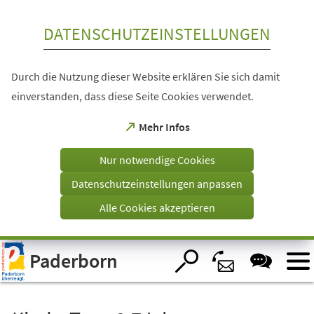
Inhalt anspringen
DATENSCHUTZEINSTELLUNGEN
Durch die Nutzung dieser Website erklären Sie sich damit
einverstanden, dass diese Seite Cookies verwendet.
(Öffnet
Mehr Infos
in
einem
Nur notwendige Cookies
neuen
Tab)
Datenschutzeinstellungen anpassen
Alle Cookies akzeptieren
Visuelle
Paderborn
Assistenzsoftware
öffnen.