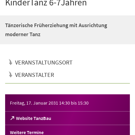
KinderTanz 6-7Jahren
Tänzerische Früherziehung mit Ausrichtung
moderner Tanz
VERANSTALTUNGSORT
VERANSTALTER
Veranstaltungsinformationen
Freitag, 17. Januar 2031
14:30
bis
15:30
(Öffnet
Website TanzBau
in
einem
Weitere Termine