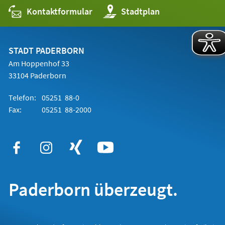
Kontaktformular
(Öffnet
Stadtplan
in
einem
neuen
Tab)
STADT PADERBORN
Am Hoppenhof 33
33104 Paderborn
Telefon:
05251 88-0
Fax:
05251 88-2000
Paderborn überzeugt.