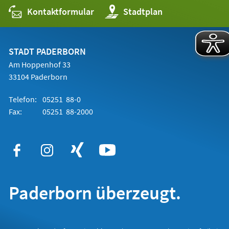
Kontaktformular
(Öffnet
Stadtplan
in
einem
neuen
Tab)
STADT PADERBORN
Am Hoppenhof 33
33104 Paderborn
Telefon:
05251 88-0
Fax:
05251 88-2000
Paderborn überzeugt.