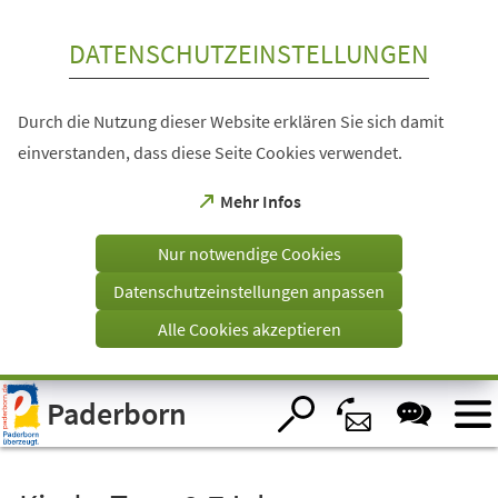
Inhalt anspringen
DATENSCHUTZEINSTELLUNGEN
Durch die Nutzung dieser Website erklären Sie sich damit
einverstanden, dass diese Seite Cookies verwendet.
(Öffnet
Mehr Infos
in
einem
Nur notwendige Cookies
neuen
Tab)
Datenschutzeinstellungen anpassen
Alle Cookies akzeptieren
Visuelle
Paderborn
Assistenzsoftware
öffnen.