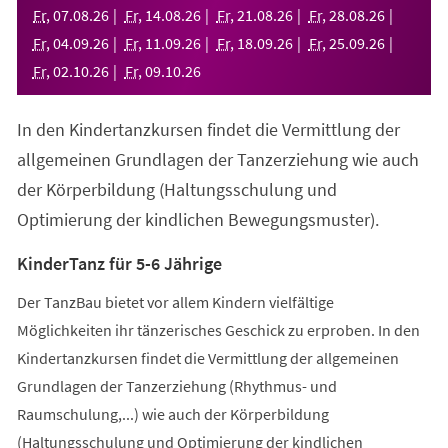
neuen
Fr
,
07
.
08
.
26
Fr
,
14
.
08
.
26
Fr
,
21
.
08
.
26
Fr
,
28
.
08
.
26
Tab)
Fr
,
04
.
09
.
26
Fr
,
11
.
09
.
26
Fr
,
18
.
09
.
26
Fr
,
25
.
09
.
26
Fr
,
02
.
10
.
26
Fr
,
09
.
10
.
26
In den Kindertanzkursen findet die Vermittlung der
allgemeinen Grundlagen der Tanzerziehung wie auch
der Körperbildung (Haltungsschulung und
Optimierung der kindlichen Bewegungsmuster).
KinderTanz für 5-6 Jährige
Der TanzBau bietet vor allem Kindern vielfältige
Möglichkeiten ihr tänzerisches Geschick zu erproben. In den
Kindertanzkursen findet die Vermittlung der allgemeinen
Grundlagen der Tanzerziehung (Rhythmus- und
Raumschulung,...) wie auch der Körperbildung
(Haltungsschulung und Optimierung der kindlichen