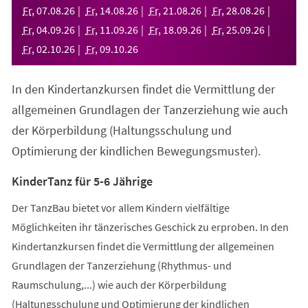
neuen
Fr
,
07
.
08
.
26
Fr
,
14
.
08
.
26
Fr
,
21
.
08
.
26
Fr
,
28
.
08
.
26
Tab)
Fr
,
04
.
09
.
26
Fr
,
11
.
09
.
26
Fr
,
18
.
09
.
26
Fr
,
25
.
09
.
26
Fr
,
02
.
10
.
26
Fr
,
09
.
10
.
26
In den Kindertanzkursen findet die Vermittlung der
allgemeinen Grundlagen der Tanzerziehung wie auch
der Körperbildung (Haltungsschulung und
Optimierung der kindlichen Bewegungsmuster).
KinderTanz für 5-6 Jährige
Der TanzBau bietet vor allem Kindern vielfältige
Möglichkeiten ihr tänzerisches Geschick zu erproben. In den
Kindertanzkursen findet die Vermittlung der allgemeinen
Grundlagen der Tanzerziehung (Rhythmus- und
Raumschulung,...) wie auch der Körperbildung
(Haltungsschulung und Optimierung der kindlichen