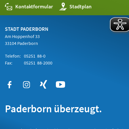
Kontaktformular
(Öffnet
Stadtplan
in
einem
neuen
Tab)
STADT PADERBORN
Am Hoppenhof 33
33104 Paderborn
Telefon:
05251 88-0
Fax:
05251 88-2000
Paderborn überzeugt.