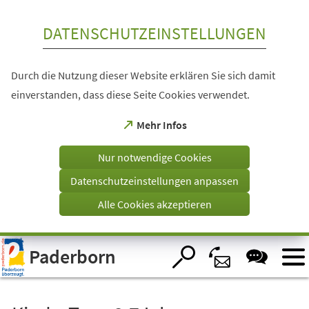
Inhalt anspringen
DATENSCHUTZEINSTELLUNGEN
Durch die Nutzung dieser Website erklären Sie sich damit
einverstanden, dass diese Seite Cookies verwendet.
(Öffnet
Mehr Infos
in
einem
Nur notwendige Cookies
neuen
Tab)
Datenschutzeinstellungen anpassen
Alle Cookies akzeptieren
Visuelle
Paderborn
Assistenzsoftware
öffnen.