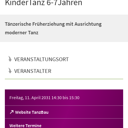
KinderTanz 6-7Jahren
Tänzerische Früherziehung mit Ausrichtung
moderner Tanz
VERANSTALTUNGSORT
VERANSTALTER
Veranstaltungsinformationen
Freitag, 11. April 2031
14:30
bis
15:30
(Öffnet
Website TanzBau
in
einem
Weitere Termine