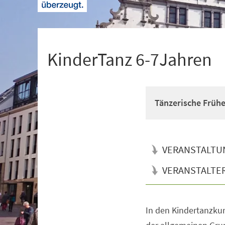
+
1
KinderTanz 6-7Jahren
Tänzerische Früh
VERANSTALTU
VERANSTALTE
In den Kindertanzkur
Veranstaltungsinformationen