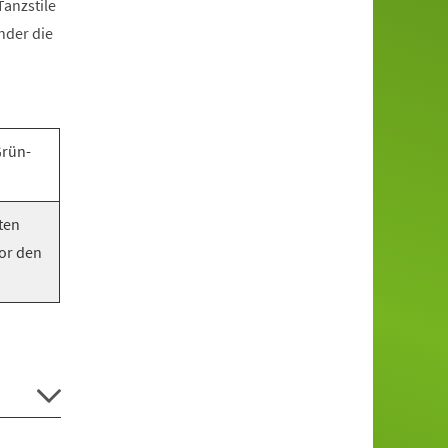
anzstile
nder die
Grün-
ten
vor den