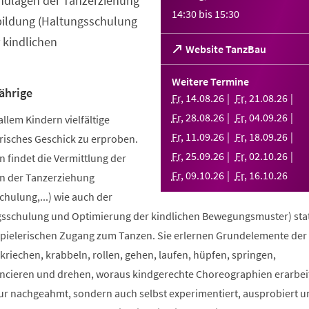
ndlagen der Tanzerziehung
14:30
bis
15:30
bildung (Haltungsschulung
 kindlichen
(Öffnet
Website TanzBau
in
einem
Weitere Termine
neuen
ährige
Fr
,
14
.
08
.
26
Fr
,
21
.
08
.
26
Tab)
Fr
,
28
.
08
.
26
Fr
,
04
.
09
.
26
allem Kindern vielfältige
Fr
,
11
.
09
.
26
Fr
,
18
.
09
.
26
risches Geschick zu erproben.
Fr
,
25
.
09
.
26
Fr
,
02
.
10
.
26
 findet die Vermittlung der
Fr
,
09
.
10
.
26
Fr
,
16
.
10
.
26
n der Tanzerziehung
ulung,...) wie auch der
sschulung und Optimierung der kindlichen Bewegungsmuster) stat
spielerischen Zugang zum Tanzen. Sie erlernen Grundelemente der
riechen, krabbeln, rollen, gehen, laufen, hüpfen, springen,
ncieren und drehen, woraus kindgerechte Choreographien erarbei
nur nachgeahmt, sondern auch selbst experimentiert, ausprobiert u