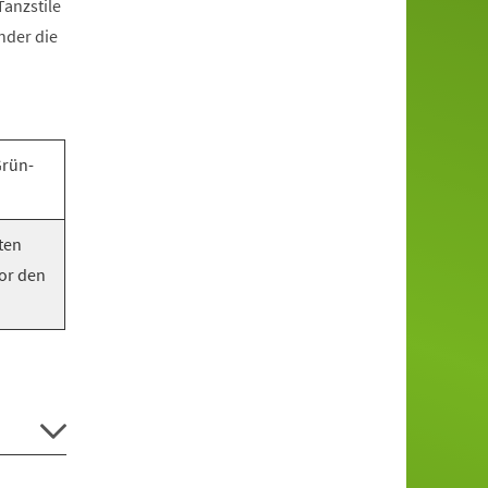
anzstile
nder die
Grün-
ten
vor den