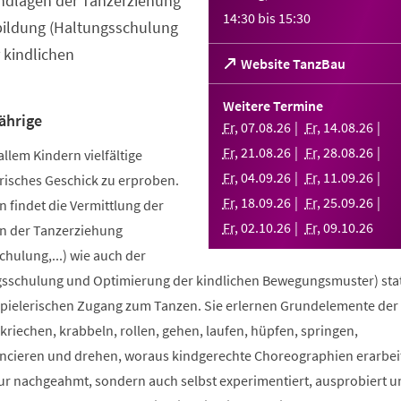
ndlagen der Tanzerziehung
14:30
bis
15:30
bildung (Haltungsschulung
 kindlichen
(Öffnet
Website TanzBau
in
einem
Weitere Termine
neuen
ährige
Fr
,
07
.
08
.
26
Fr
,
14
.
08
.
26
Tab)
Fr
,
21
.
08
.
26
Fr
,
28
.
08
.
26
allem Kindern vielfältige
Fr
,
04
.
09
.
26
Fr
,
11
.
09
.
26
risches Geschick zu erproben.
Fr
,
18
.
09
.
26
Fr
,
25
.
09
.
26
 findet die Vermittlung der
Fr
,
02
.
10
.
26
Fr
,
09
.
10
.
26
n der Tanzerziehung
ulung,...) wie auch der
sschulung und Optimierung der kindlichen Bewegungsmuster) stat
spielerischen Zugang zum Tanzen. Sie erlernen Grundelemente der
riechen, krabbeln, rollen, gehen, laufen, hüpfen, springen,
ncieren und drehen, woraus kindgerechte Choreographien erarbei
nur nachgeahmt, sondern auch selbst experimentiert, ausprobiert u