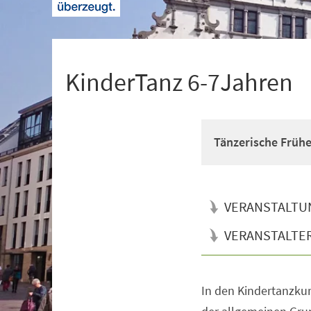
+
1
KinderTanz 6-7Jahren
Tänzerische Früh
VERANSTALTU
VERANSTALTE
In den Kindertanzkur
Veranstaltungsinformationen