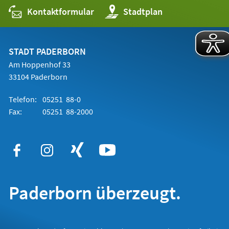
Kontaktformular
(Öffnet
Stadtplan
in
einem
neuen
Tab)
STADT PADERBORN
Am Hoppenhof 33
33104 Paderborn
Telefon:
05251 88-0
Fax:
05251 88-2000
Paderborn überzeugt.