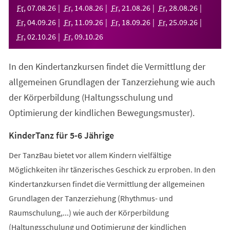
neuen
Fr
,
07
.
08
.
26
Fr
,
14
.
08
.
26
Fr
,
21
.
08
.
26
Fr
,
28
.
08
.
26
Tab)
Fr
,
04
.
09
.
26
Fr
,
11
.
09
.
26
Fr
,
18
.
09
.
26
Fr
,
25
.
09
.
26
Fr
,
02
.
10
.
26
Fr
,
09
.
10
.
26
In den Kindertanzkursen findet die Vermittlung der
allgemeinen Grundlagen der Tanzerziehung wie auch
der Körperbildung (Haltungsschulung und
Optimierung der kindlichen Bewegungsmuster).
KinderTanz für 5-6 Jährige
Der TanzBau bietet vor allem Kindern vielfältige
Möglichkeiten ihr tänzerisches Geschick zu erproben. In den
Kindertanzkursen findet die Vermittlung der allgemeinen
Grundlagen der Tanzerziehung (Rhythmus- und
Raumschulung,...) wie auch der Körperbildung
(Haltungsschulung und Optimierung der kindlichen