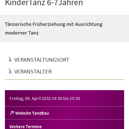
KinderTanz 6-7Jahren
Tänzerische Früherziehung mit Ausrichtung
moderner Tanz
VERANSTALTUNGSORT
VERANSTALTER
Veranstaltungsinformationen
Freitag, 09. April 2032
14:30
bis
15:30
(Öffnet
Website TanzBau
in
einem
Weitere Termine