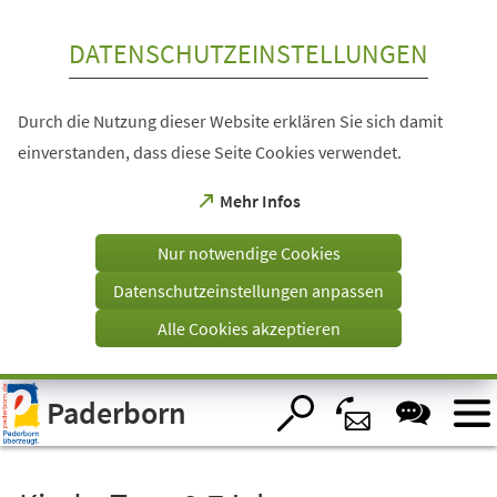
Inhalt anspringen
DATENSCHUTZEINSTELLUNGEN
Durch die Nutzung dieser Website erklären Sie sich damit
einverstanden, dass diese Seite Cookies verwendet.
(Öffnet
Mehr Infos
in
einem
Nur notwendige Cookies
neuen
Tab)
Datenschutzeinstellungen anpassen
Alle Cookies akzeptieren
Visuelle
Paderborn
Assistenzsoftware
öffnen.