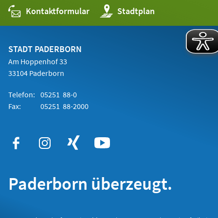
Kontaktformular
(Öffnet
Stadtplan
in
einem
neuen
Tab)
STADT PADERBORN
Am Hoppenhof 33
33104 Paderborn
Telefon:
05251 88-0
Fax:
05251 88-2000
Paderborn überzeugt.