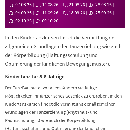
neuen
Fr
,
07
.
08
.
26
Fr
,
14
.
08
.
26
Fr
,
21
.
08
.
26
Fr
,
28
.
08
.
26
Tab)
Fr
,
04
.
09
.
26
Fr
,
11
.
09
.
26
Fr
,
18
.
09
.
26
Fr
,
25
.
09
.
26
Fr
,
02
.
10
.
26
Fr
,
09
.
10
.
26
In den Kindertanzkursen findet die Vermittlung der
allgemeinen Grundlagen der Tanzerziehung wie auch
der Körperbildung (Haltungsschulung und
Optimierung der kindlichen Bewegungsmuster).
KinderTanz für 5-6 Jährige
Der TanzBau bietet vor allem Kindern vielfältige
Möglichkeiten ihr tänzerisches Geschick zu erproben. In den
Kindertanzkursen findet die Vermittlung der allgemeinen
Grundlagen der Tanzerziehung (Rhythmus- und
Raumschulung,...) wie auch der Körperbildung
(Haltungsschulung und Optimierung der kindlichen