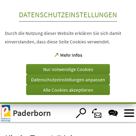
Inhalt anspringen
DATENSCHUTZEINSTELLUNGEN
Durch die Nutzung dieser Website erklären Sie sich damit
einverstanden, dass diese Seite Cookies verwendet.
(Öffnet
Mehr Infos
in
einem
Nur notwendige Cookies
neuen
Tab)
Datenschutzeinstellungen anpassen
Alle Cookies akzeptieren
Visuelle
Paderborn
Assistenzsoftware
öffnen.