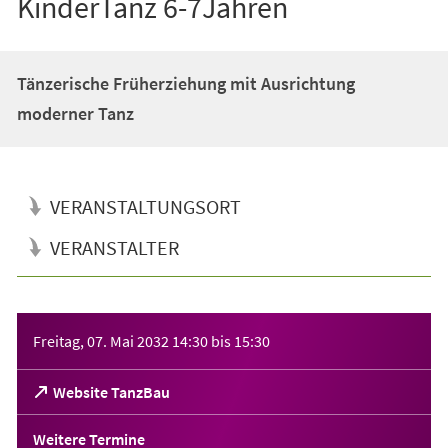
KinderTanz 6-7Jahren
Tänzerische Früherziehung mit Ausrichtung
moderner Tanz
VERANSTALTUNGSORT
VERANSTALTER
Veranstaltungsinformationen
Freitag, 07. Mai 2032
14:30
bis
15:30
(Öffnet
Website TanzBau
in
einem
Weitere Termine