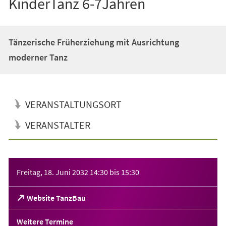
KinderTanz 6-7Jahren
Tänzerische Früherziehung mit Ausrichtung
moderner Tanz
VERANSTALTUNGSORT
VERANSTALTER
Veranstaltungsinformationen
Freitag, 18. Juni 2032
14:30
bis
15:30
(Öffnet
Website TanzBau
in
einem
Weitere Termine