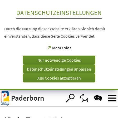
Inhalt anspringen
DATENSCHUTZEINSTELLUNGEN
Durch die Nutzung dieser Website erklären Sie sich damit
einverstanden, dass diese Seite Cookies verwendet.
(Öffnet
Mehr Infos
in
einem
Nur notwendige Cookies
neuen
Tab)
Datenschutzeinstellungen anpassen
Alle Cookies akzeptieren
Visuelle
Paderborn
Assistenzsoftware
öffnen.