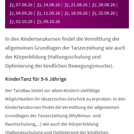
neuen
Fr
,
07
.
08
.
26
Fr
,
14
.
08
.
26
Fr
,
21
.
08
.
26
Fr
,
28
.
08
.
26
Tab)
Fr
,
04
.
09
.
26
Fr
,
11
.
09
.
26
Fr
,
18
.
09
.
26
Fr
,
25
.
09
.
26
Fr
,
02
.
10
.
26
Fr
,
09
.
10
.
26
In den Kindertanzkursen findet die Vermittlung der
allgemeinen Grundlagen der Tanzerziehung wie auch
der Körperbildung (Haltungsschulung und
Optimierung der kindlichen Bewegungsmuster).
KinderTanz für 5-6 Jährige
Der TanzBau bietet vor allem Kindern vielfältige
Möglichkeiten ihr tänzerisches Geschick zu erproben. In den
Kindertanzkursen findet die Vermittlung der allgemeinen
Grundlagen der Tanzerziehung (Rhythmus- und
Raumschulung,...) wie auch der Körperbildung
(Haltungsschulung und Optimierung der kindlichen