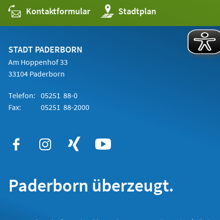
Kontaktformular
(Öffnet
Stadtplan
in
einem
neuen
Tab)
STADT PADERBORN
Am Hoppenhof 33
33104 Paderborn
Telefon:
05251 88-0
Fax:
05251 88-2000
Paderborn überzeugt.