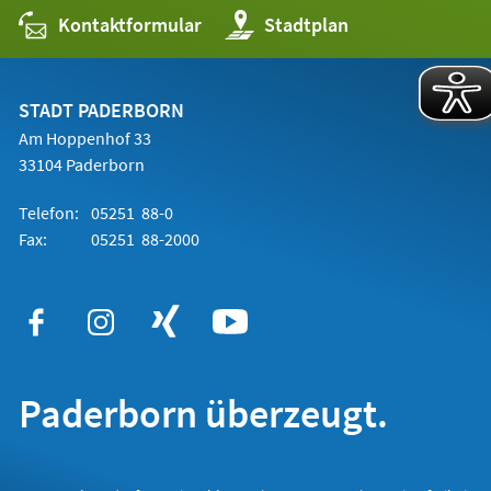
Kontaktformular
(Öffnet
Stadtplan
in
einem
neuen
Tab)
STADT PADERBORN
Am Hoppenhof 33
33104 Paderborn
Telefon:
05251 88-0
Fax:
05251 88-2000
Paderborn überzeugt.