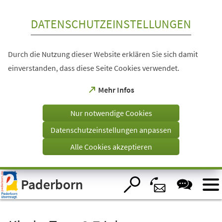
Inhalt anspringen
DATENSCHUTZEINSTELLUNGEN
Durch die Nutzung dieser Website erklären Sie sich damit
einverstanden, dass diese Seite Cookies verwendet.
(Öffnet
Mehr Infos
in
einem
Nur notwendige Cookies
neuen
Tab)
Datenschutzeinstellungen anpassen
Alle Cookies akzeptieren
Visuelle
Paderborn
Assistenzsoftware
öffnen.