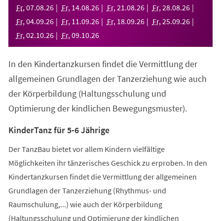
neuen
Fr
,
07
.
08
.
26
Fr
,
14
.
08
.
26
Fr
,
21
.
08
.
26
Fr
,
28
.
08
.
26
Tab)
Fr
,
04
.
09
.
26
Fr
,
11
.
09
.
26
Fr
,
18
.
09
.
26
Fr
,
25
.
09
.
26
Fr
,
02
.
10
.
26
Fr
,
09
.
10
.
26
In den Kindertanzkursen findet die Vermittlung der
allgemeinen Grundlagen der Tanzerziehung wie auch
der Körperbildung (Haltungsschulung und
Optimierung der kindlichen Bewegungsmuster).
KinderTanz für 5-6 Jährige
Der TanzBau bietet vor allem Kindern vielfältige
Möglichkeiten ihr tänzerisches Geschick zu erproben. In den
Kindertanzkursen findet die Vermittlung der allgemeinen
Grundlagen der Tanzerziehung (Rhythmus- und
Raumschulung,...) wie auch der Körperbildung
(Haltungsschulung und Optimierung der kindlichen