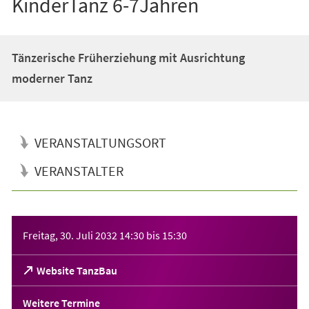
KinderTanz 6-7Jahren
Tänzerische Früherziehung mit Ausrichtung
moderner Tanz
VERANSTALTUNGSORT
VERANSTALTER
Veranstaltungsinformationen
Freitag, 30. Juli 2032
14:30
bis
15:30
(Öffnet
Website TanzBau
in
einem
Weitere Termine