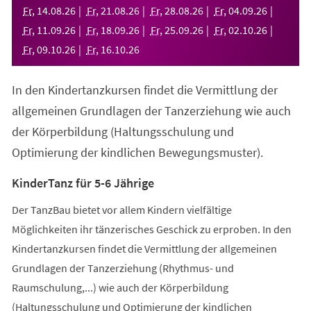
neuen
Fr
,
14
.
08
.
26
Fr
,
21
.
08
.
26
Fr
,
28
.
08
.
26
Fr
,
04
.
09
.
26
Tab)
Fr
,
11
.
09
.
26
Fr
,
18
.
09
.
26
Fr
,
25
.
09
.
26
Fr
,
02
.
10
.
26
Fr
,
09
.
10
.
26
Fr
,
16
.
10
.
26
In den Kindertanzkursen findet die Vermittlung der
allgemeinen Grundlagen der Tanzerziehung wie auch
der Körperbildung (Haltungsschulung und
Optimierung der kindlichen Bewegungsmuster).
KinderTanz für 5-6 Jährige
Der TanzBau bietet vor allem Kindern vielfältige
Möglichkeiten ihr tänzerisches Geschick zu erproben. In den
Kindertanzkursen findet die Vermittlung der allgemeinen
Grundlagen der Tanzerziehung (Rhythmus- und
Raumschulung,...) wie auch der Körperbildung
(Haltungsschulung und Optimierung der kindlichen