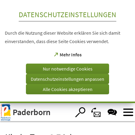
Inhalt anspringen
DATENSCHUTZEINSTELLUNGEN
Durch die Nutzung dieser Website erklären Sie sich damit
einverstanden, dass diese Seite Cookies verwendet.
(Öffnet
Mehr Infos
in
einem
Nur notwendige Cookies
neuen
Tab)
Datenschutzeinstellungen anpassen
Alle Cookies akzeptieren
Visuelle
Paderborn
Assistenzsoftware
öffnen.