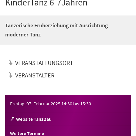
KinderTanz 6-7Jahren
Tänzerische Früherziehung mit Ausrichtung
moderner Tanz
VERANSTALTUNGSORT
VERANSTALTER
Veranstaltungsinformationen
Freitag, 07. Februar 2025
14:30
bis
15:30
(Öffnet
Website TanzBau
in
einem
Weitere Termine