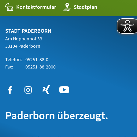
Kontaktformular
(Öffnet
Stadtplan
in
einem
neuen
Tab)
STADT PADERBORN
Am Hoppenhof 33
33104 Paderborn
Telefon:
05251 88-0
Fax:
05251 88-2000
Paderborn überzeugt.