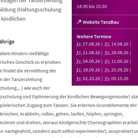
ndlagen der Tanzerziehung
14:30
bis
15:30
bildung (Haltungsschulung
 kindlichen
(Öffnet
Website TanzBau
in
einem
Weitere Termine
neuen
ährige
Fr
,
07
.
08
.
26
Fr
,
14
.
08
.
26
Tab)
Fr
,
21
.
08
.
26
Fr
,
28
.
08
.
26
allem Kindern vielfältige
Fr
,
04
.
09
.
26
Fr
,
11
.
09
.
26
risches Geschick zu erproben.
Fr
,
18
.
09
.
26
Fr
,
25
.
09
.
26
 findet die Vermittlung der
Fr
,
02
.
10
.
26
Fr
,
09
.
10
.
26
n der Tanzerziehung
ulung,...) wie auch der
sschulung und Optimierung der kindlichen Bewegungsmuster) stat
spielerischen Zugang zum Tanzen. Sie erlernen Grundelemente der
riechen, krabbeln, rollen, gehen, laufen, hüpfen, springen,
ncieren und drehen, woraus kindgerechte Choreographien erarbei
nur nachgeahmt, sondern auch selbst experimentiert, ausprobiert u