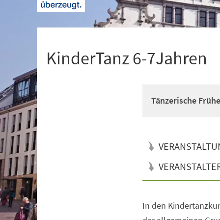
+
1
KinderTanz 6-7Jahren
Tänzerische Früh
VERANSTALTU
VERANSTALTE
In den Kindertanzkur
Veranstaltungsinformationen