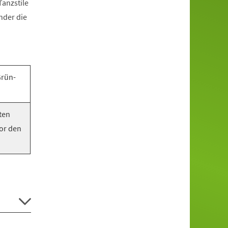
anzstile
nder die
Grün-
ten
vor den