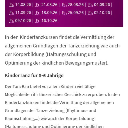
neuen
Fr
,
14
.
08
.
26
Fr
,
21
.
08
.
26
Fr
,
28
.
08
.
26
Fr
,
04
.
09
.
26
Tab)
Fr
,
11
.
09
.
26
Fr
,
18
.
09
.
26
Fr
,
25
.
09
.
26
Fr
,
02
.
10
.
26
Fr
,
09
.
10
.
26
Fr
,
16
.
10
.
26
In den Kindertanzkursen findet die Vermittlung der
allgemeinen Grundlagen der Tanzerziehung wie auch
der Körperbildung (Haltungsschulung und
Optimierung der kindlichen Bewegungsmuster).
KinderTanz für 5-6 Jährige
Der TanzBau bietet vor allem Kindern vielfältige
Möglichkeiten ihr tänzerisches Geschick zu erproben. In den
Kindertanzkursen findet die Vermittlung der allgemeinen
Grundlagen der Tanzerziehung (Rhythmus- und
Raumschulung,...) wie auch der Körperbildung
(Haltungsschulung und Optimierung der kindlichen