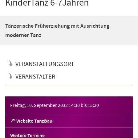
KinderTanz 6-7Jahren
Tänzerische Früherziehung mit Ausrichtung
moderner Tanz
VERANSTALTUNGSORT
VERANSTALTER
Veranstaltungsinformationen
Freitag, 10. September 2032
14:30
bis
15:30
(Öffnet
Website TanzBau
in
einem
Weitere Termine