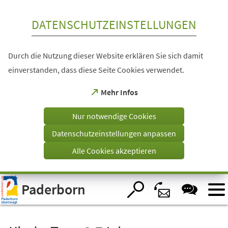
Inhalt anspringen
DATENSCHUTZEINSTELLUNGEN
Durch die Nutzung dieser Website erklären Sie sich damit
einverstanden, dass diese Seite Cookies verwendet.
(Öffnet
Mehr Infos
in
einem
Nur notwendige Cookies
neuen
Tab)
Datenschutzeinstellungen anpassen
Alle Cookies akzeptieren
Visuelle
Paderborn
Assistenzsoftware
öffnen.