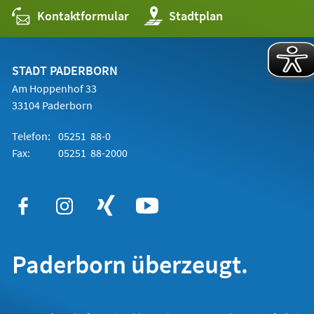
Kontaktformular
(Öffnet
Stadtplan
in
einem
neuen
Tab)
STADT PADERBORN
Am Hoppenhof 33
33104 Paderborn
Telefon:
05251 88-0
Fax:
05251 88-2000
Paderborn überzeugt.