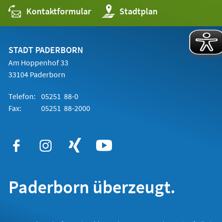
Kontaktformular
(Öffnet
Stadtplan
in
einem
neuen
Tab)
STADT PADERBORN
Am Hoppenhof 33
33104 Paderborn
Telefon:
05251 88-0
Fax:
05251 88-2000
Paderborn überzeugt.