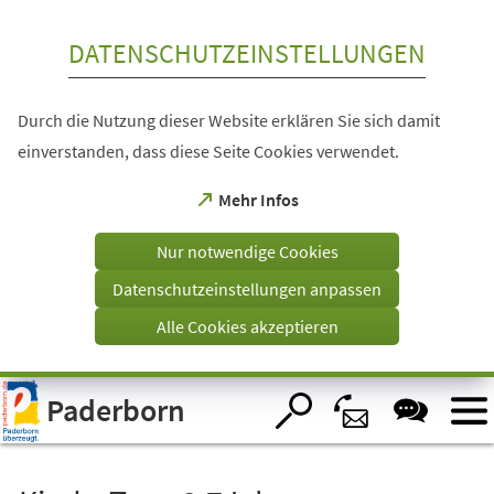
Inhalt anspringen
DATENSCHUTZEINSTELLUNGEN
Durch die Nutzung dieser Website erklären Sie sich damit
einverstanden, dass diese Seite Cookies verwendet.
(Öffnet
Mehr Infos
in
einem
Nur notwendige Cookies
neuen
Tab)
Datenschutzeinstellungen anpassen
Alle Cookies akzeptieren
Visuelle
Paderborn
Assistenzsoftware
öffnen.