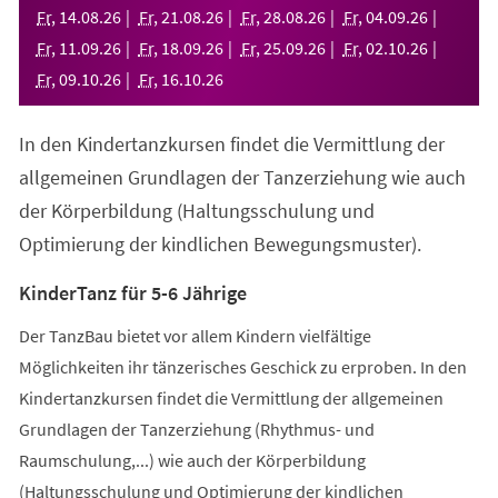
neuen
Fr
,
14
.
08
.
26
Fr
,
21
.
08
.
26
Fr
,
28
.
08
.
26
Fr
,
04
.
09
.
26
Tab)
Fr
,
11
.
09
.
26
Fr
,
18
.
09
.
26
Fr
,
25
.
09
.
26
Fr
,
02
.
10
.
26
Fr
,
09
.
10
.
26
Fr
,
16
.
10
.
26
In den Kindertanzkursen findet die Vermittlung der
allgemeinen Grundlagen der Tanzerziehung wie auch
der Körperbildung (Haltungsschulung und
Optimierung der kindlichen Bewegungsmuster).
KinderTanz für 5-6 Jährige
Der TanzBau bietet vor allem Kindern vielfältige
Möglichkeiten ihr tänzerisches Geschick zu erproben. In den
Kindertanzkursen findet die Vermittlung der allgemeinen
Grundlagen der Tanzerziehung (Rhythmus- und
Raumschulung,...) wie auch der Körperbildung
(Haltungsschulung und Optimierung der kindlichen