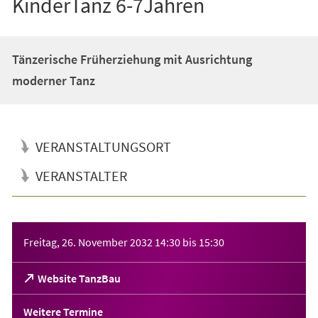
KinderTanz 6-7Jahren
Tänzerische Früherziehung mit Ausrichtung
moderner Tanz
VERANSTALTUNGSORT
VERANSTALTER
Veranstaltungsinformationen
Freitag, 26. November 2032
14:30
bis
15:30
(Öffnet
Website TanzBau
in
einem
Weitere Termine