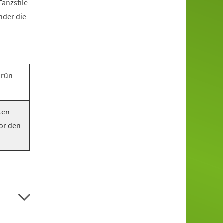
anzstile
nder die
Grün-
ten
vor den