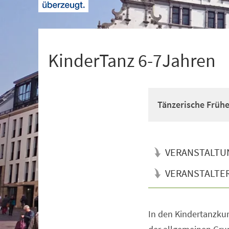
+
1
KinderTanz 6-7Jahren
Tänzerische Früh
VERANSTALTU
VERANSTALTE
In den Kindertanzkur
Veranstaltungsinformationen