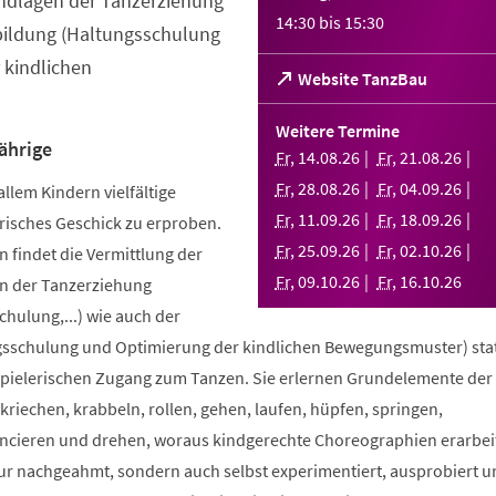
ndlagen der Tanzerziehung
14:30
bis
15:30
bildung (Haltungsschulung
 kindlichen
(Öffnet
Website TanzBau
in
einem
Weitere Termine
neuen
ährige
Fr
,
14
.
08
.
26
Fr
,
21
.
08
.
26
Tab)
Fr
,
28
.
08
.
26
Fr
,
04
.
09
.
26
allem Kindern vielfältige
Fr
,
11
.
09
.
26
Fr
,
18
.
09
.
26
risches Geschick zu erproben.
Fr
,
25
.
09
.
26
Fr
,
02
.
10
.
26
 findet die Vermittlung der
Fr
,
09
.
10
.
26
Fr
,
16
.
10
.
26
n der Tanzerziehung
ulung,...) wie auch der
sschulung und Optimierung der kindlichen Bewegungsmuster) stat
spielerischen Zugang zum Tanzen. Sie erlernen Grundelemente der
riechen, krabbeln, rollen, gehen, laufen, hüpfen, springen,
ncieren und drehen, woraus kindgerechte Choreographien erarbei
nur nachgeahmt, sondern auch selbst experimentiert, ausprobiert u