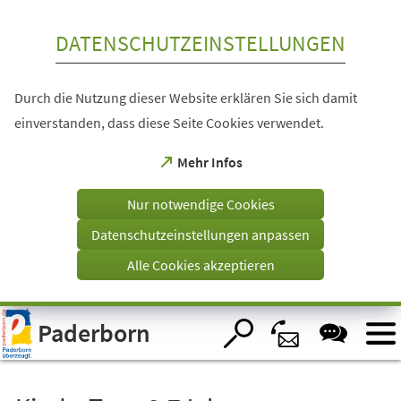
Inhalt anspringen
DATENSCHUTZEINSTELLUNGEN
Durch die Nutzung dieser Website erklären Sie sich damit
einverstanden, dass diese Seite Cookies verwendet.
(Öffnet
Mehr Infos
in
einem
Nur notwendige Cookies
neuen
Tab)
Datenschutzeinstellungen anpassen
Alle Cookies akzeptieren
Visuelle
Paderborn
Assistenzsoftware
öffnen.