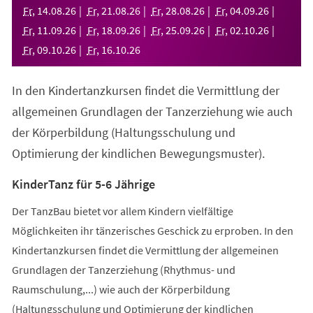
neuen
Fr
,
14
.
08
.
26
Fr
,
21
.
08
.
26
Fr
,
28
.
08
.
26
Fr
,
04
.
09
.
26
Tab)
Fr
,
11
.
09
.
26
Fr
,
18
.
09
.
26
Fr
,
25
.
09
.
26
Fr
,
02
.
10
.
26
Fr
,
09
.
10
.
26
Fr
,
16
.
10
.
26
In den Kindertanzkursen findet die Vermittlung der
allgemeinen Grundlagen der Tanzerziehung wie auch
der Körperbildung (Haltungsschulung und
Optimierung der kindlichen Bewegungsmuster).
KinderTanz für 5-6 Jährige
Der TanzBau bietet vor allem Kindern vielfältige
Möglichkeiten ihr tänzerisches Geschick zu erproben. In den
Kindertanzkursen findet die Vermittlung der allgemeinen
Grundlagen der Tanzerziehung (Rhythmus- und
Raumschulung,...) wie auch der Körperbildung
(Haltungsschulung und Optimierung der kindlichen