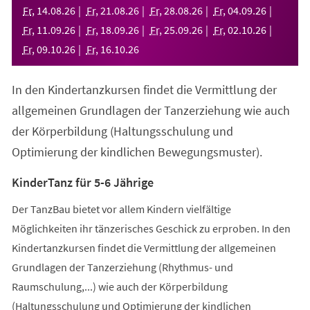
neuen
Fr
,
14
.
08
.
26
Fr
,
21
.
08
.
26
Fr
,
28
.
08
.
26
Fr
,
04
.
09
.
26
Tab)
Fr
,
11
.
09
.
26
Fr
,
18
.
09
.
26
Fr
,
25
.
09
.
26
Fr
,
02
.
10
.
26
Fr
,
09
.
10
.
26
Fr
,
16
.
10
.
26
In den Kindertanzkursen findet die Vermittlung der
allgemeinen Grundlagen der Tanzerziehung wie auch
der Körperbildung (Haltungsschulung und
Optimierung der kindlichen Bewegungsmuster).
KinderTanz für 5-6 Jährige
Der TanzBau bietet vor allem Kindern vielfältige
Möglichkeiten ihr tänzerisches Geschick zu erproben. In den
Kindertanzkursen findet die Vermittlung der allgemeinen
Grundlagen der Tanzerziehung (Rhythmus- und
Raumschulung,...) wie auch der Körperbildung
(Haltungsschulung und Optimierung der kindlichen