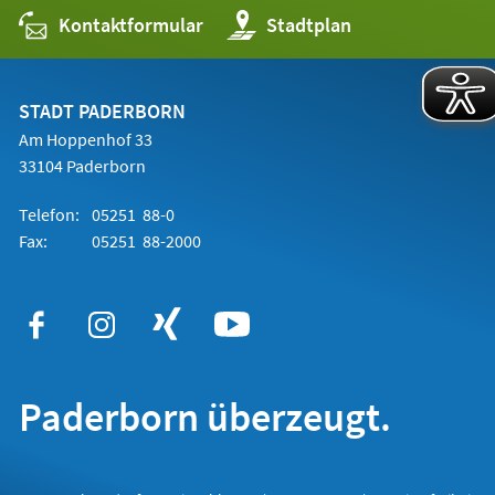
Kontaktformular
(Öffnet
Stadtplan
in
einem
neuen
Tab)
STADT PADERBORN
Am Hoppenhof 33
33104 Paderborn
Telefon:
05251 88-0
Fax:
05251 88-2000
Paderborn überzeugt.