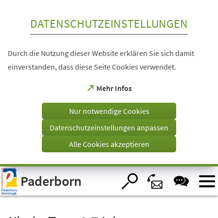
Inhalt anspringen
DATENSCHUTZEINSTELLUNGEN
Durch die Nutzung dieser Website erklären Sie sich damit
einverstanden, dass diese Seite Cookies verwendet.
(Öffnet
Mehr Infos
in
einem
Nur notwendige Cookies
neuen
Tab)
Datenschutzeinstellungen anpassen
Alle Cookies akzeptieren
Visuelle
Paderborn
Assistenzsoftware
öffnen.