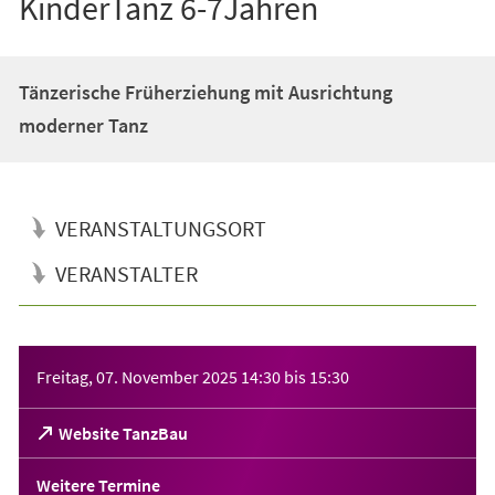
KinderTanz 6-7Jahren
Tänzerische Früherziehung mit Ausrichtung
moderner Tanz
VERANSTALTUNGSORT
VERANSTALTER
Veranstaltungsinformationen
Freitag, 07. November 2025
14:30
bis
15:30
(Öffnet
Website TanzBau
in
einem
Weitere Termine