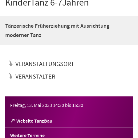
KinderTanz 6-7Jahren
Tänzerische Früherziehung mit Ausrichtung
moderner Tanz
VERANSTALTUNGSORT
VERANSTALTER
Veranstaltungsinformationen
Freitag, 13. Mai 2033
14:30
bis
15:30
(Öffnet
Website TanzBau
in
einem
Weitere Termine