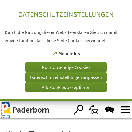
Inhalt anspringen
DATENSCHUTZEINSTELLUNGEN
Durch die Nutzung dieser Website erklären Sie sich damit
einverstanden, dass diese Seite Cookies verwendet.
(Öffnet
Mehr Infos
in
einem
Nur notwendige Cookies
neuen
Tab)
Datenschutzeinstellungen anpassen
Alle Cookies akzeptieren
Visuelle
Paderborn
Assistenzsoftware
öffnen.