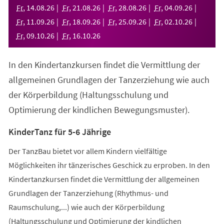
neuen
Fr
,
14
.
08
.
26
Fr
,
21
.
08
.
26
Fr
,
28
.
08
.
26
Fr
,
04
.
09
.
26
Tab)
Fr
,
11
.
09
.
26
Fr
,
18
.
09
.
26
Fr
,
25
.
09
.
26
Fr
,
02
.
10
.
26
Fr
,
09
.
10
.
26
Fr
,
16
.
10
.
26
In den Kindertanzkursen findet die Vermittlung der
allgemeinen Grundlagen der Tanzerziehung wie auch
der Körperbildung (Haltungsschulung und
Optimierung der kindlichen Bewegungsmuster).
KinderTanz für 5-6 Jährige
Der TanzBau bietet vor allem Kindern vielfältige
Möglichkeiten ihr tänzerisches Geschick zu erproben. In den
Kindertanzkursen findet die Vermittlung der allgemeinen
Grundlagen der Tanzerziehung (Rhythmus- und
Raumschulung,...) wie auch der Körperbildung
(Haltungsschulung und Optimierung der kindlichen