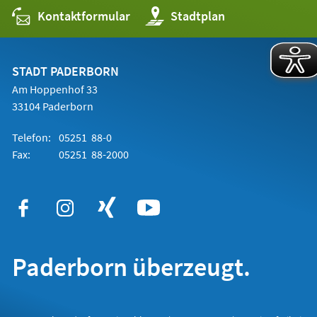
Kontaktformular
(Öffnet
Stadtplan
in
einem
neuen
Tab)
STADT PADERBORN
Am Hoppenhof 33
33104 Paderborn
Telefon:
05251 88-0
Fax:
05251 88-2000
Paderborn überzeugt.