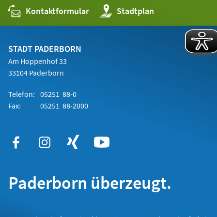
Kontaktformular
(Öffnet
Stadtplan
in
einem
neuen
Tab)
STADT PADERBORN
Am Hoppenhof 33
33104 Paderborn
Telefon:
05251 88-0
Fax:
05251 88-2000
Paderborn überzeugt.