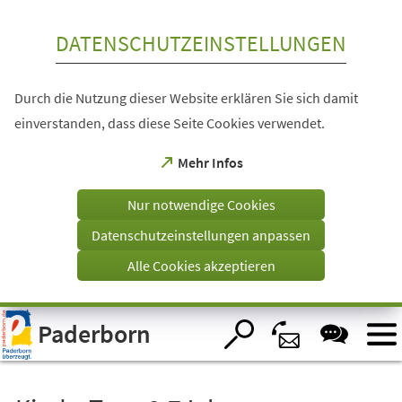
Inhalt anspringen
DATENSCHUTZEINSTELLUNGEN
Durch die Nutzung dieser Website erklären Sie sich damit
einverstanden, dass diese Seite Cookies verwendet.
(Öffnet
Mehr Infos
in
einem
Nur notwendige Cookies
neuen
Tab)
Datenschutzeinstellungen anpassen
Alle Cookies akzeptieren
Visuelle
Paderborn
Assistenzsoftware
öffnen.