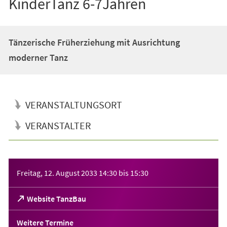
KinderTanz 6-7Jahren
Tänzerische Früherziehung mit Ausrichtung
moderner Tanz
VERANSTALTUNGSORT
VERANSTALTER
Veranstaltungsinformationen
Freitag, 12. August 2033
14:30
bis
15:30
(Öffnet
Website TanzBau
in
einem
Weitere Termine