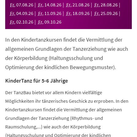
neuen
Fr
,
07
.
08
.
26
Fr
,
14
.
08
.
26
Fr
,
21
.
08
.
26
Fr
,
28
.
08
.
26
Tab)
Fr
,
04
.
09
.
26
Fr
,
11
.
09
.
26
Fr
,
18
.
09
.
26
Fr
,
25
.
09
.
26
Fr
,
02
.
10
.
26
Fr
,
09
.
10
.
26
In den Kindertanzkursen findet die Vermittlung der
allgemeinen Grundlagen der Tanzerziehung wie auch
der Körperbildung (Haltungsschulung und
Optimierung der kindlichen Bewegungsmuster).
KinderTanz für 5-6 Jährige
Der TanzBau bietet vor allem Kindern vielfältige
Möglichkeiten ihr tänzerisches Geschick zu erproben. In den
Kindertanzkursen findet die Vermittlung der allgemeinen
Grundlagen der Tanzerziehung (Rhythmus- und
Raumschulung,...) wie auch der Körperbildung
(Haltungsschulung und Optimierung der kindlichen