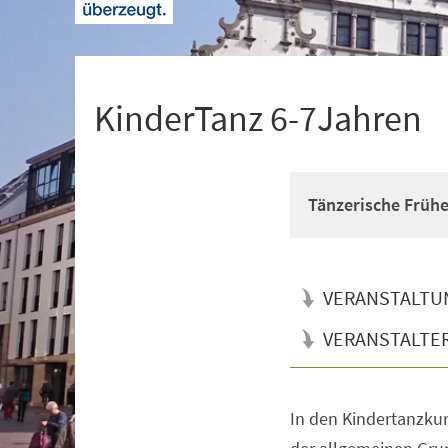
+
1
KinderTanz 6-7Jahren
Tänzerische Früh
VERANSTALTU
VERANSTALTE
In den Kindertanzkur
Veranstaltungsinformationen