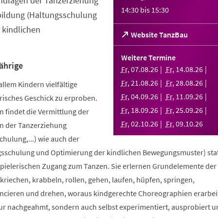
ndlagen der Tanzerziehung
14:30
bis
15:30
bildung (Haltungsschulung
 kindlichen
(Öffnet
Website TanzBau
in
einem
Weitere Termine
neuen
ährige
Fr
,
07
.
08
.
26
Fr
,
14
.
08
.
26
Tab)
Fr
,
21
.
08
.
26
Fr
,
28
.
08
.
26
allem Kindern vielfältige
Fr
,
04
.
09
.
26
Fr
,
11
.
09
.
26
risches Geschick zu erproben.
Fr
,
18
.
09
.
26
Fr
,
25
.
09
.
26
 findet die Vermittlung der
Fr
,
02
.
10
.
26
Fr
,
09
.
10
.
26
n der Tanzerziehung
ulung,...) wie auch der
sschulung und Optimierung der kindlichen Bewegungsmuster) stat
spielerischen Zugang zum Tanzen. Sie erlernen Grundelemente der
riechen, krabbeln, rollen, gehen, laufen, hüpfen, springen,
ncieren und drehen, woraus kindgerechte Choreographien erarbei
nur nachgeahmt, sondern auch selbst experimentiert, ausprobiert u