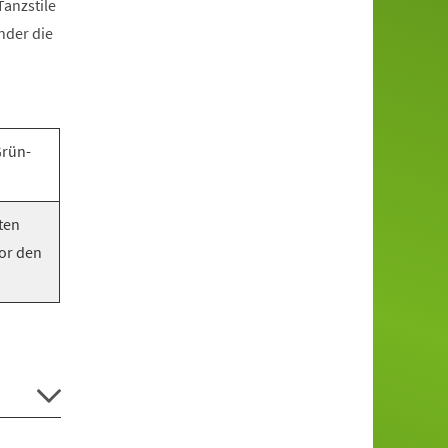
anzstile
nder die
Grün-
ten
vor den