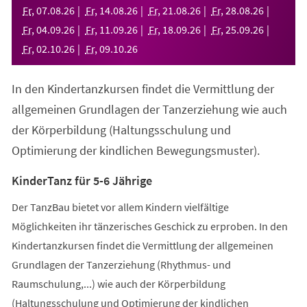
neuen
Fr
,
07
.
08
.
26
Fr
,
14
.
08
.
26
Fr
,
21
.
08
.
26
Fr
,
28
.
08
.
26
Tab)
Fr
,
04
.
09
.
26
Fr
,
11
.
09
.
26
Fr
,
18
.
09
.
26
Fr
,
25
.
09
.
26
Fr
,
02
.
10
.
26
Fr
,
09
.
10
.
26
In den Kindertanzkursen findet die Vermittlung der
allgemeinen Grundlagen der Tanzerziehung wie auch
der Körperbildung (Haltungsschulung und
Optimierung der kindlichen Bewegungsmuster).
KinderTanz für 5-6 Jährige
Der TanzBau bietet vor allem Kindern vielfältige
Möglichkeiten ihr tänzerisches Geschick zu erproben. In den
Kindertanzkursen findet die Vermittlung der allgemeinen
Grundlagen der Tanzerziehung (Rhythmus- und
Raumschulung,...) wie auch der Körperbildung
(Haltungsschulung und Optimierung der kindlichen