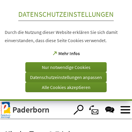
Inhalt anspringen
DATENSCHUTZEINSTELLUNGEN
Durch die Nutzung dieser Website erklären Sie sich damit
einverstanden, dass diese Seite Cookies verwendet.
(Öffnet
Mehr Infos
in
einem
Nur notwendige Cookies
neuen
Tab)
Datenschutzeinstellungen anpassen
Alle Cookies akzeptieren
Visuelle
Paderborn
Assistenzsoftware
öffnen.