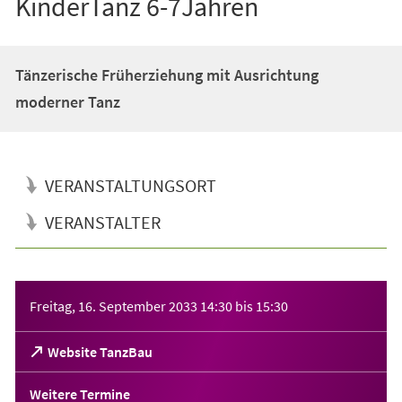
KinderTanz 6-7Jahren
Tänzerische Früherziehung mit Ausrichtung
moderner Tanz
VERANSTALTUNGSORT
VERANSTALTER
Veranstaltungsinformationen
Freitag, 16. September 2033
14:30
bis
15:30
(Öffnet
Website TanzBau
in
einem
Weitere Termine