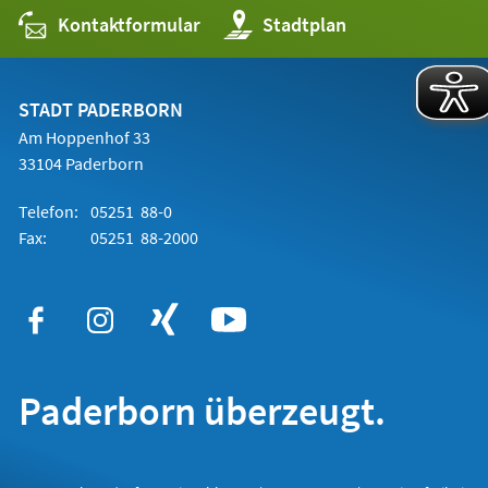
Kontaktformular
(Öffnet
Stadtplan
in
einem
neuen
Tab)
STADT PADERBORN
Am Hoppenhof 33
33104 Paderborn
Telefon:
05251 88-0
Fax:
05251 88-2000
Paderborn überzeugt.