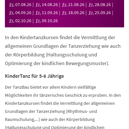
neuen
Fr
,
07
.
08
.
26
Fr
,
14
.
08
.
26
Fr
,
21
.
08
.
26
Fr
,
28
.
08
.
26
Tab)
Fr
,
04
.
09
.
26
Fr
,
11
.
09
.
26
Fr
,
18
.
09
.
26
Fr
,
25
.
09
.
26
Fr
,
02
.
10
.
26
Fr
,
09
.
10
.
26
In den Kindertanzkursen findet die Vermittlung der
allgemeinen Grundlagen der Tanzerziehung wie auch
der Körperbildung (Haltungsschulung und
Optimierung der kindlichen Bewegungsmuster).
KinderTanz für 5-6 Jährige
Der TanzBau bietet vor allem Kindern vielfältige
Möglichkeiten ihr tänzerisches Geschick zu erproben. In den
Kindertanzkursen findet die Vermittlung der allgemeinen
Grundlagen der Tanzerziehung (Rhythmus- und
Raumschulung,...) wie auch der Körperbildung
(Haltungsschulung und Optimierung der kindlichen