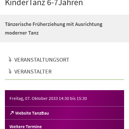
KinderTanz 6-7Jahren
Tänzerische Früherziehung mit Ausrichtung
moderner Tanz
VERANSTALTUNGSORT
VERANSTALTER
Veranstaltungsinformationen
Freitag, 07. Oktober 2033
14:30
bis
15:30
(Öffnet
Website TanzBau
in
einem
Weitere Termine