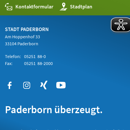
Kontaktformular
(Öffnet
Stadtplan
in
einem
neuen
Tab)
STADT PADERBORN
Am Hoppenhof 33
33104 Paderborn
Telefon:
05251 88-0
Fax:
05251 88-2000
Paderborn überzeugt.