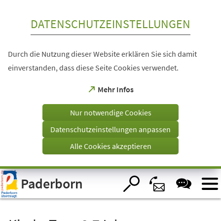
Inhalt anspringen
DATENSCHUTZEINSTELLUNGEN
Durch die Nutzung dieser Website erklären Sie sich damit
einverstanden, dass diese Seite Cookies verwendet.
(Öffnet
Mehr Infos
in
einem
Nur notwendige Cookies
neuen
Tab)
Datenschutzeinstellungen anpassen
Alle Cookies akzeptieren
Visuelle
Paderborn
Assistenzsoftware
öffnen.