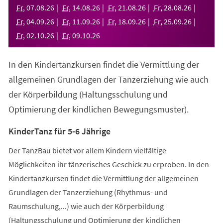
neuen
Fr
,
07
.
08
.
26
Fr
,
14
.
08
.
26
Fr
,
21
.
08
.
26
Fr
,
28
.
08
.
26
Tab)
Fr
,
04
.
09
.
26
Fr
,
11
.
09
.
26
Fr
,
18
.
09
.
26
Fr
,
25
.
09
.
26
Fr
,
02
.
10
.
26
Fr
,
09
.
10
.
26
In den Kindertanzkursen findet die Vermittlung der
allgemeinen Grundlagen der Tanzerziehung wie auch
der Körperbildung (Haltungsschulung und
Optimierung der kindlichen Bewegungsmuster).
KinderTanz für 5-6 Jährige
Der TanzBau bietet vor allem Kindern vielfältige
Möglichkeiten ihr tänzerisches Geschick zu erproben. In den
Kindertanzkursen findet die Vermittlung der allgemeinen
Grundlagen der Tanzerziehung (Rhythmus- und
Raumschulung,...) wie auch der Körperbildung
(Haltungsschulung und Optimierung der kindlichen