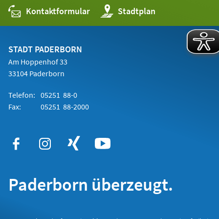
Kontaktformular
(Öffnet
Stadtplan
in
einem
neuen
Tab)
STADT PADERBORN
Am Hoppenhof 33
33104 Paderborn
Telefon:
05251 88-0
Fax:
05251 88-2000
Paderborn überzeugt.