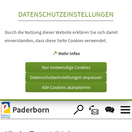
Inhalt anspringen
DATENSCHUTZEINSTELLUNGEN
Durch die Nutzung dieser Website erklären Sie sich damit
einverstanden, dass diese Seite Cookies verwendet.
(Öffnet
Mehr Infos
in
einem
Nur notwendige Cookies
neuen
Tab)
Datenschutzeinstellungen anpassen
Alle Cookies akzeptieren
Visuelle
Paderborn
Assistenzsoftware
öffnen.