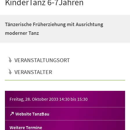
KinderTanz 6-7Jahren
Tänzerische Früherziehung mit Ausrichtung
moderner Tanz
VERANSTALTUNGSORT
VERANSTALTER
Veranstaltungsinformationen
Freitag, 28. Oktober 2033
14:30
bis
15:30
(Öffnet
Website TanzBau
in
einem
Weitere Termine