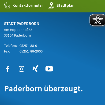
Kontaktformular
(Öffnet
Stadtplan
in
einem
neuen
Tab)
STADT PADERBORN
Am Hoppenhof 33
33104 Paderborn
Telefon:
05251 88-0
Fax:
05251 88-2000
Paderborn überzeugt.