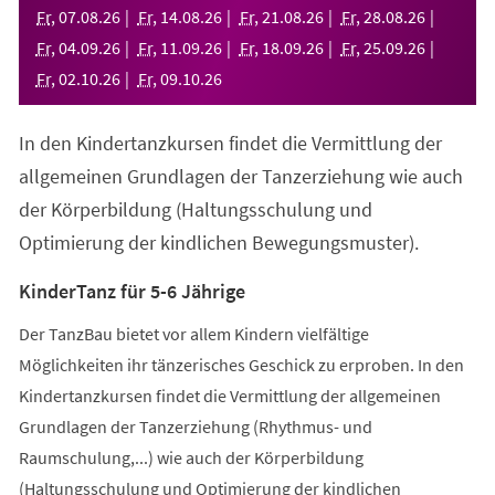
neuen
Fr
,
07
.
08
.
26
Fr
,
14
.
08
.
26
Fr
,
21
.
08
.
26
Fr
,
28
.
08
.
26
Tab)
Fr
,
04
.
09
.
26
Fr
,
11
.
09
.
26
Fr
,
18
.
09
.
26
Fr
,
25
.
09
.
26
Fr
,
02
.
10
.
26
Fr
,
09
.
10
.
26
In den Kindertanzkursen findet die Vermittlung der
allgemeinen Grundlagen der Tanzerziehung wie auch
der Körperbildung (Haltungsschulung und
Optimierung der kindlichen Bewegungsmuster).
KinderTanz für 5-6 Jährige
Der TanzBau bietet vor allem Kindern vielfältige
Möglichkeiten ihr tänzerisches Geschick zu erproben. In den
Kindertanzkursen findet die Vermittlung der allgemeinen
Grundlagen der Tanzerziehung (Rhythmus- und
Raumschulung,...) wie auch der Körperbildung
(Haltungsschulung und Optimierung der kindlichen