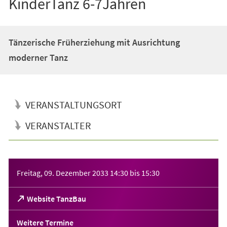
KinderTanz 6-7Jahren
Tänzerische Früherziehung mit Ausrichtung
moderner Tanz
VERANSTALTUNGSORT
VERANSTALTER
Veranstaltungsinformationen
Freitag, 09. Dezember 2033
14:30
bis
15:30
(Öffnet
Website TanzBau
in
einem
Weitere Termine