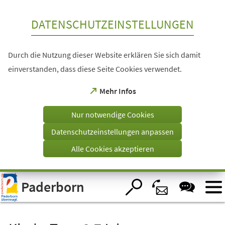
Inhalt anspringen
DATENSCHUTZEINSTELLUNGEN
Durch die Nutzung dieser Website erklären Sie sich damit
einverstanden, dass diese Seite Cookies verwendet.
(Öffnet
Mehr Infos
in
einem
Nur notwendige Cookies
neuen
Tab)
Datenschutzeinstellungen anpassen
Alle Cookies akzeptieren
Visuelle
Paderborn
Assistenzsoftware
öffnen.