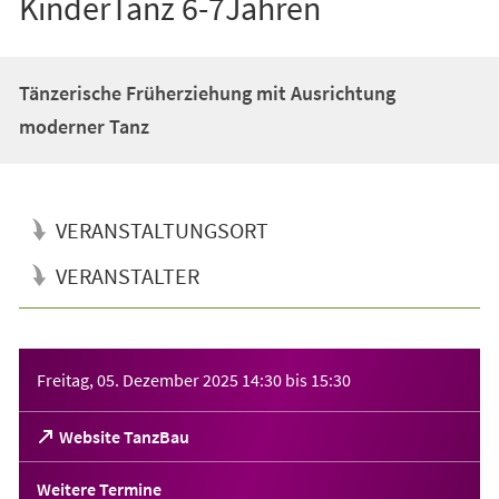
KinderTanz 6-7Jahren
Tänzerische Früherziehung mit Ausrichtung
moderner Tanz
VERANSTALTUNGSORT
VERANSTALTER
Veranstaltungsinformationen
Freitag, 05. Dezember 2025
14:30
bis
15:30
(Öffnet
Website TanzBau
in
einem
Weitere Termine