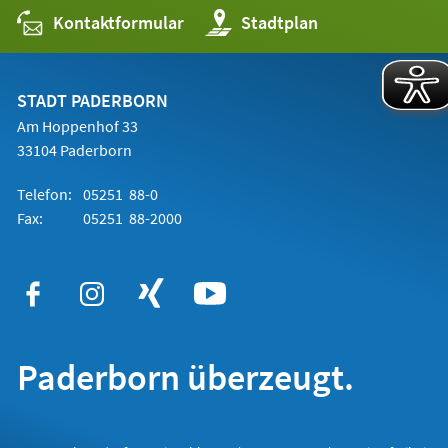
Kontaktformular
(Öffnet
Stadtplan
in
einem
neuen
Tab)
STADT PADERBORN
Am Hoppenhof 33
33104 Paderborn
Telefon:
05251 88-0
Fax:
05251 88-2000
Paderborn überzeugt.