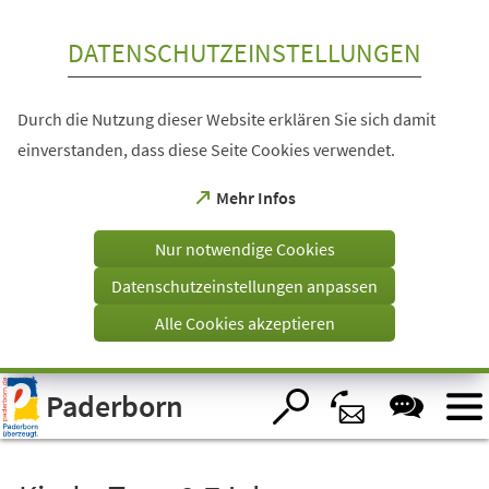
Inhalt anspringen
DATENSCHUTZEINSTELLUNGEN
Durch die Nutzung dieser Website erklären Sie sich damit
einverstanden, dass diese Seite Cookies verwendet.
(Öffnet
Mehr Infos
in
einem
Nur notwendige Cookies
neuen
Tab)
Datenschutzeinstellungen anpassen
Alle Cookies akzeptieren
Visuelle
Paderborn
Assistenzsoftware
öffnen.