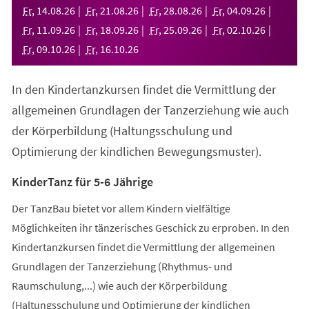
neuen
Fr
,
14
.
08
.
26
Fr
,
21
.
08
.
26
Fr
,
28
.
08
.
26
Fr
,
04
.
09
.
26
Tab)
Fr
,
11
.
09
.
26
Fr
,
18
.
09
.
26
Fr
,
25
.
09
.
26
Fr
,
02
.
10
.
26
Fr
,
09
.
10
.
26
Fr
,
16
.
10
.
26
In den Kindertanzkursen findet die Vermittlung der
allgemeinen Grundlagen der Tanzerziehung wie auch
der Körperbildung (Haltungsschulung und
Optimierung der kindlichen Bewegungsmuster).
KinderTanz für 5-6 Jährige
Der TanzBau bietet vor allem Kindern vielfältige
Möglichkeiten ihr tänzerisches Geschick zu erproben. In den
Kindertanzkursen findet die Vermittlung der allgemeinen
Grundlagen der Tanzerziehung (Rhythmus- und
Raumschulung,...) wie auch der Körperbildung
(Haltungsschulung und Optimierung der kindlichen