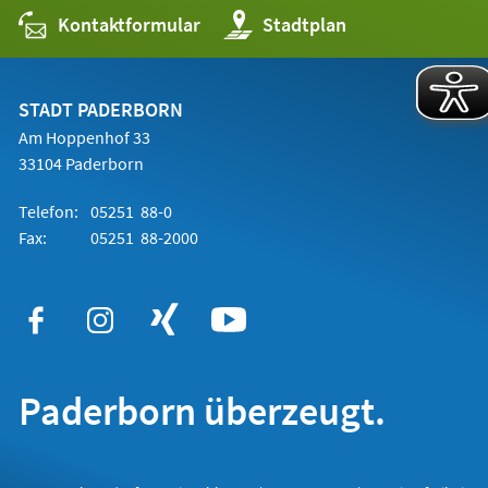
Kontaktformular
(Öffnet
Stadtplan
in
einem
neuen
Tab)
STADT PADERBORN
Am Hoppenhof 33
33104 Paderborn
Telefon:
05251 88-0
Fax:
05251 88-2000
Paderborn überzeugt.