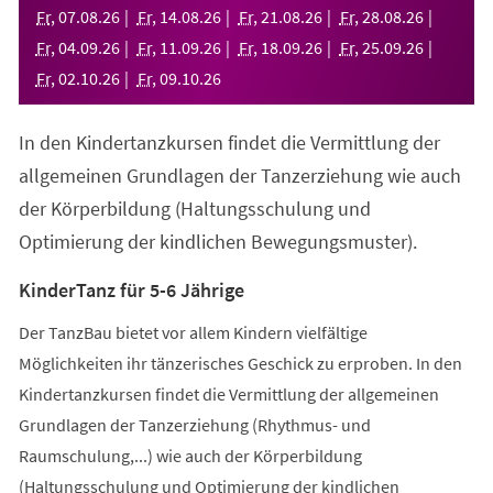
neuen
Fr
,
07
.
08
.
26
Fr
,
14
.
08
.
26
Fr
,
21
.
08
.
26
Fr
,
28
.
08
.
26
Tab)
Fr
,
04
.
09
.
26
Fr
,
11
.
09
.
26
Fr
,
18
.
09
.
26
Fr
,
25
.
09
.
26
Fr
,
02
.
10
.
26
Fr
,
09
.
10
.
26
In den Kindertanzkursen findet die Vermittlung der
allgemeinen Grundlagen der Tanzerziehung wie auch
der Körperbildung (Haltungsschulung und
Optimierung der kindlichen Bewegungsmuster).
KinderTanz für 5-6 Jährige
Der TanzBau bietet vor allem Kindern vielfältige
Möglichkeiten ihr tänzerisches Geschick zu erproben. In den
Kindertanzkursen findet die Vermittlung der allgemeinen
Grundlagen der Tanzerziehung (Rhythmus- und
Raumschulung,...) wie auch der Körperbildung
(Haltungsschulung und Optimierung der kindlichen