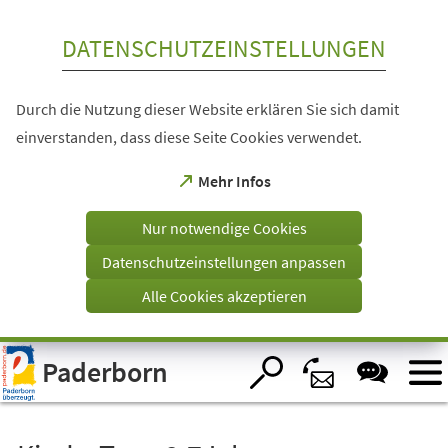
Inhalt anspringen
DATENSCHUTZEINSTELLUNGEN
Durch die Nutzung dieser Website erklären Sie sich damit
einverstanden, dass diese Seite Cookies verwendet.
(Öffnet
Mehr Infos
in
einem
Nur notwendige Cookies
neuen
Tab)
Datenschutzeinstellungen anpassen
Alle Cookies akzeptieren
Visuelle
Paderborn
Assistenzsoftware
öffnen.